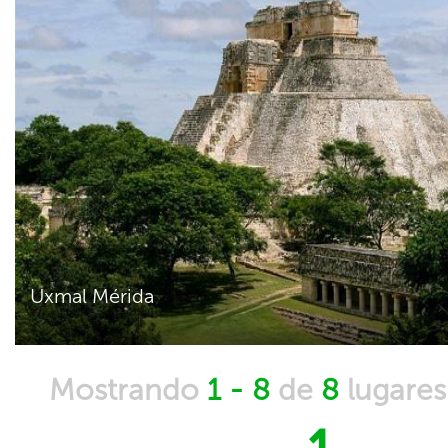
Uxmal Mérida
Mostrando
1 - 8
de
8
lugare