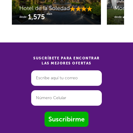
Hotel 
Hotel de la Soledad
Moreli
mxn
1,575
46
desde:
desde:
SUSCRÍBETE PARA ENCONTRAR
LAS MEJORES OFERTAS
Suscribirme