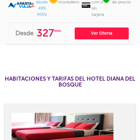
desde
monedero
con o
de precio
499
sin
MXN
tarjeta
327
mxn
Desde
Ver Oferta
HABITACIONES Y TARIFAS DEL HOTEL DIANA DEL
BOSQUE