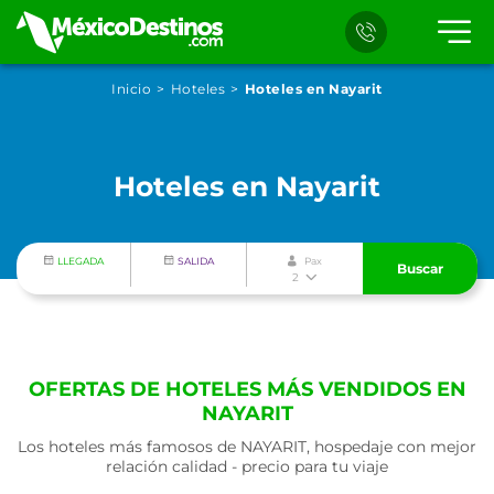
Inicio
Hoteles
Hoteles en Nayarit
Hoteles en Nayarit
LLEGADA
SALIDA
Pax
Buscar
2
OFERTAS DE HOTELES MÁS VENDIDOS EN
NAYARIT
Los hoteles más famosos de NAYARIT, hospedaje con mejor
relación calidad - precio para tu viaje