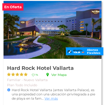
En Oferta
Abonos
Flexibles
Hard Rock Hotel Vallarta
Ver Mapa
74
Familiar - Nuevo Vallarta
Plan Todo Incluido
Hard Rock Hotel Vallarta (antes Vallarta Palace), es
una propiedad con una ubicación privilegiada a pie
de playa en la fam...
Ver más