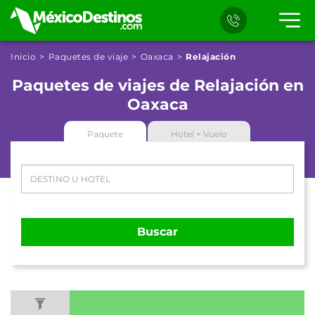
Inicio
Paquetes de viaje
Oaxaca
Relajación
Paquetes de viajes de Relajación en
Oaxaca
Paquete
Hotel + Vuelo
Buscar