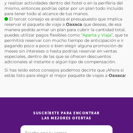
y realizar actividades dentro del hotel o en la periferia del
mismo, entonces podrías optar por un plan todo incluido
para tener todo al alcance de tus manos.
El tercer consejo es analiza el presupuesto que implica
reservar el paquete de viaje a
Oaxaca
que deseas, de esa
manera podrás armar un plan para cubrir la cantidad total,
puedes utilizar pagos flexibles como
“Aparta y Viaja”
, que te
permitirá reservar con mucho tiempo de anticipación e ir
pagando poco a poco o bien elegir alguna promoción de
meses sin intereses o hasta podrías reservar en ventas
especiales, dentro de las que se ofrecen descuentos
adicionales al instante o algún tipo de compensación.
Si has leído estos consejos podemos decirte que ¡Ahora sí
estás listo para elegir el mejor paquete de viajes a
Oaxaca
!
SUSCRÍBETE PARA ENCONTRAR
LAS MEJORES OFERTAS