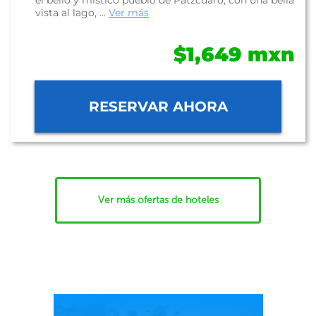
el bello y místico pueblo de Pátzcuaro, con una bella
vista al lago, ...
Ver más
$1,649 mxn
RESERVAR AHORA
Ver más ofertas de hoteles