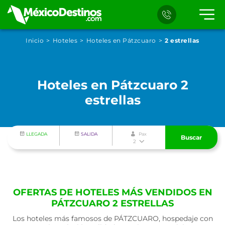
Inicio
Hoteles
Hoteles en Pátzcuaro
2 estrellas
Hoteles en Pátzcuaro 2
estrellas
LLEGADA
SALIDA
Pax
Buscar
2
OFERTAS DE HOTELES MÁS VENDIDOS EN
PÁTZCUARO 2 ESTRELLAS
Los hoteles más famosos de PÁTZCUARO, hospedaje con