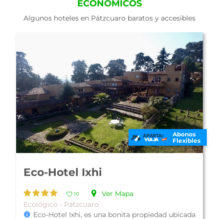
ECONÓMICOS
Algunos hoteles en Pátzcuaro baratos y accesibles
Abonos
Flexibles
Hotel Misión Pátzcuaro
Ver Mapa
10
Colonial - Pátzcuaro
Plan Desayuno Americano