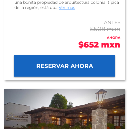
una bonita propiedad de arquitectura colonial típica
de la región, está ub...
Ver más
ANTES
$508 mxn
AHORA
$652 mxn
RESERVAR AHORA