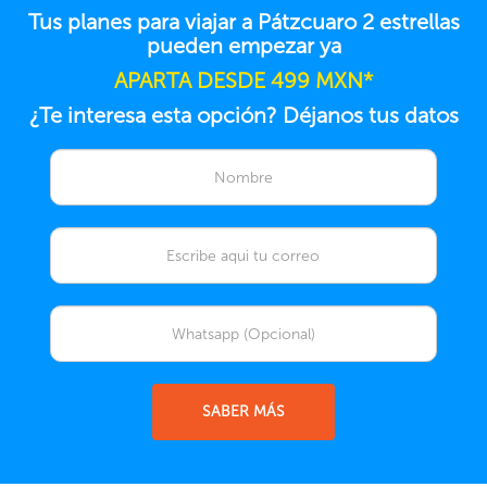
Tus planes para viajar a Pátzcuaro 2 estrellas
pueden empezar ya
APARTA DESDE 499 MXN*
¿Te interesa esta opción? Déjanos tus datos
SABER MÁS