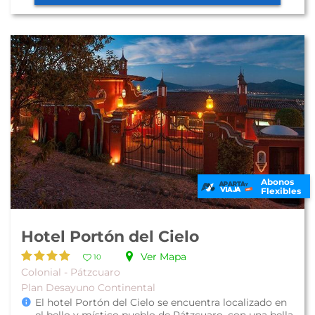
Abonos
Flexibles
Hotel Portón del Cielo
Ver Mapa
10
Colonial - Pátzcuaro
Plan Desayuno Continental
El hotel Portón del Cielo se encuentra localizado en