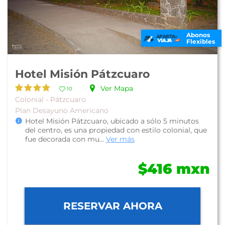
Abonos
Flexibles
Hotel Misión Pátzcuaro
Ver Mapa
10
Colonial - Pátzcuaro
Plan Desayuno Americano
Hotel Misión Pátzcuaro, ubicado a sólo 5 minutos
del centro, es una propiedad con estilo colonial, que
fue decorada con mu...
Ver más
$416 mxn
RESERVAR AHORA