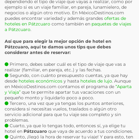
dependiendo el tipo de viaje que vayas a realizar, como por
ejemplo si es un viaje familiar, en pareja, lunamielero, de
negocios o algún otro motivo. En MéxicoDestinos.com
puedes encontrar variedad y además grandes
ofertas de
hoteles en Pátzcuaro
como también en
paquetes de viajes
a Pátzcuaro
.
Así que para elegir la mejor opción de hotel en
Pátzcuaro
, aquí te damos unos tips que debes
considerar antes de reservar:
Primero, debes saber cuál es el tipo de viaje que vas a
realizar (familiar, en pareja, etc..) y las fechas.
Segundo, con cuánto presupuesto cuentas, ya que hay
desde
hoteles económicos
y hasta
hoteles de lujo
. Aunque
en MéxicoDestinos.com contamos el programa de
“Aparta
y Viaja”
que te permite apartar tus vacaciones con un
pequeño monto y liquidarlo poco a poco.
Tercero, una vez que ya tengas los puntos anteriores,
considera si necesitas vuelos, traslados o algún otro
servicio adicional para que tu viaje sea completo y sin
problemas.
Cuarto, ya que lo tengas todo, entonces sí, ya elige tu
hotel en
Pátzcuaro
que vaya de acuerdo a tus condiciones.
Quinto, ¡llegó la hora de reservar tu viaje! Y para esto, ten