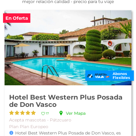
mejor relación calidad - precio para tu viaje
En Oferta
Abonos
Flexibles
Hotel Best Western Plus Posada
de Don Vasco
Ver Mapa
17
Acepta mascotas - Pátzcuaro
Plan Plan Europeo
Hotel Best Western Plus Posada de Don Vasco, es