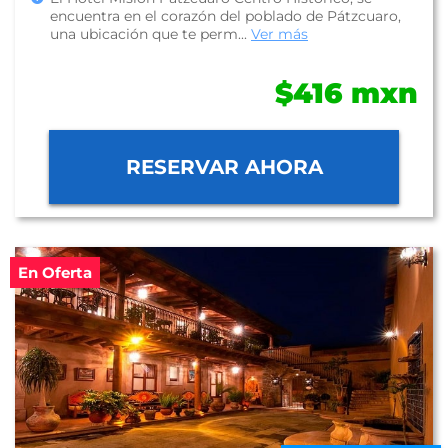
encuentra en el corazón del poblado de Pátzcuaro,
una ubicación que te perm...
Ver más
$416 mxn
RESERVAR AHORA
En Oferta