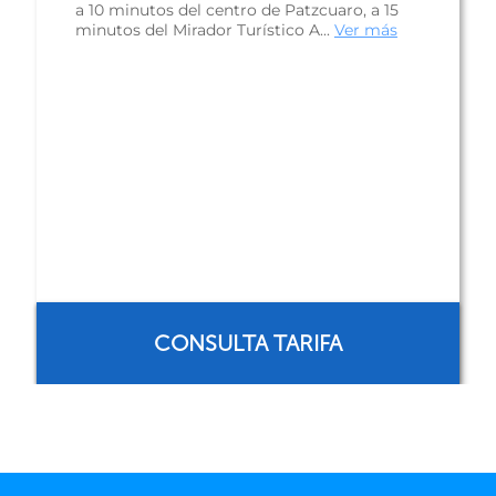
Hotel Misión Pátzcuaro, ubicado a sólo 5
minutos del centro, es una propiedad con
estilo colonial, que fue decorada con mu...
Ver
más
$416 mxn
RESERVAR AHORA