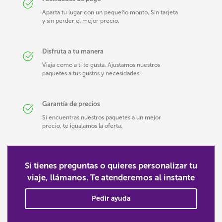
Aparta tu lugar con un pequeño monto. Sin tarjeta
y sin perder el mejor precio.
Disfruta a tu manera
Viaja como a ti te gusta. Ajustamos nuestros
paquetes a tus gustos y necesidades.
Garantía de precios
Si encuentras nuestros paquetes a un mejor
precio, te igualamos la oferta.
Si tienes preguntas o quieres personalizar tu
viaje, llámanos. Te atenderemos al instante
Pedir ayuda