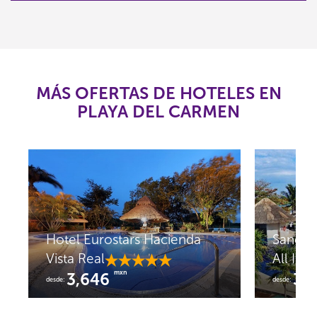
MÁS OFERTAS DE HOTELES EN
PLAYA DEL CARMEN
Hotel Eurostars Hacienda
Sandos
Vista Real
All Incl
mxn
3,646
3,
desde:
desde: