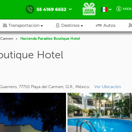
55 4169 6652
MXN
Transportación
Destinos
Autos
l Carmen
Hacienda Paradise Boutique Hotel
outique Hotel
 Guerrero, 77710 Playa del Carmen, Q.R., México.
Ver Ubicación