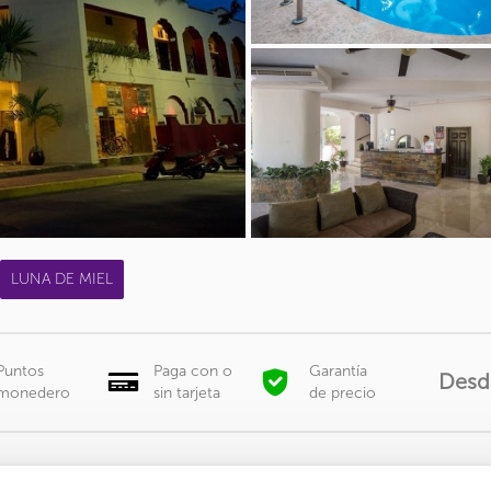
LUNA DE MIEL
Puntos
Paga con o
Garantía
Desd
monedero
sin tarjeta
de precio