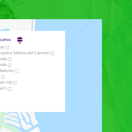
rcanos
tas
Nuestra Señora del Carmen
nida
nida
dadores
a
man-Há
each