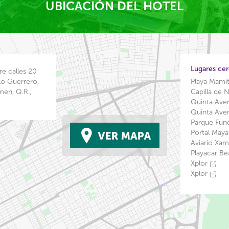
UBICACIÓN DEL HOTEL
Lugares ce
re calles 20
lo Guerrero,
Playa Mami
men, Q.R.,
Capilla de 
Quinta Ave
Quinta Ave
Parque Fun
Portal May
Aviario Xa
Playacar B
Xplor
Xplor