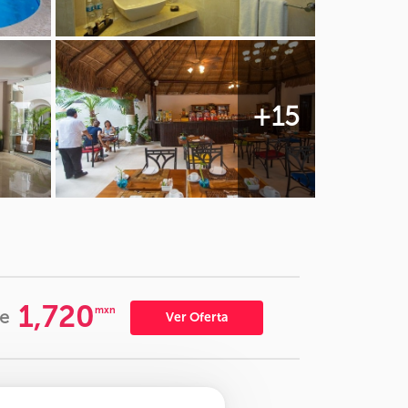
+15
1,720
mxn
e
Ver Oferta