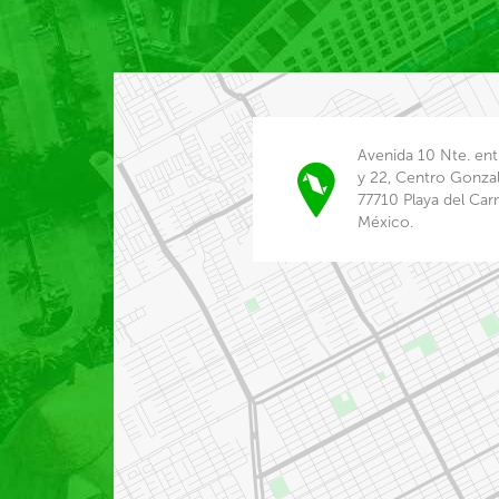
Avenida 10 Nte. ent
y 22, Centro Gonza
77710 Playa del Car
México.