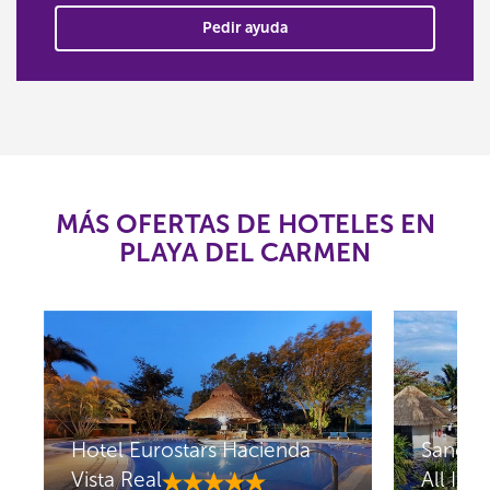
Pedir ayuda
MÁS OFERTAS DE HOTELES EN
PLAYA DEL CARMEN
Hotel Eurostars Hacienda
Sandos
Vista Real
All Incl