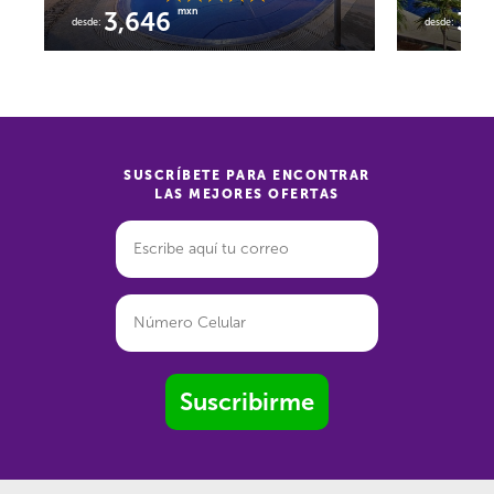
mxn
3,646
3,
desde:
desde:
SUSCRÍBETE PARA ENCONTRAR
LAS MEJORES OFERTAS
Suscribirme