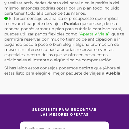
y realizar actividades dentro del hotel o en la periferia del
mismo, entonces podrías optar por un plan todo incluido
para tener todo al alcance de tus manos.
El tercer consejo es analiza el presupuesto que implica
reservar el paquete de viaje a
Puebla
que deseas, de esa
manera podrás armar un plan para cubrir la cantidad total,
puedes utilizar pagos flexibles como
“Aparta y Viaja”
, que te
permitirá reservar con mucho tiempo de anticipación e ir
pagando poco a poco o bien elegir alguna promoción de
meses sin intereses o hasta podrías reservar en ventas
especiales, dentro de las que se ofrecen descuentos
adicionales al instante o algún tipo de compensación.
Si has leído estos consejos podemos decirte que ¡Ahora sí
estás listo para elegir el mejor paquete de viajes a
Puebla
!
SUSCRÍBETE PARA ENCONTRAR
LAS MEJORES OFERTAS