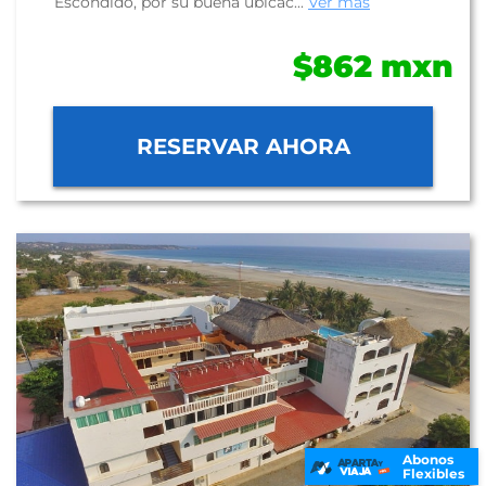
Escondido, por su buena ubicac...
Ver más
$862 mxn
RESERVAR AHORA
Abonos
Flexibles