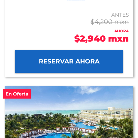
ANTES
$4,200 mxn
AHORA
$2,940 mxn
RESERVAR AHORA
En Oferta