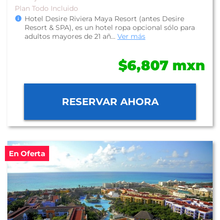
Plan Todo Incluido
Hotel Desire Riviera Maya Resort (antes Desire
Resort & SPA), es un hotel ropa opcional sólo para
adultos mayores de 21 añ...
Ver más
$6,807 mxn
RESERVAR AHORA
En Oferta