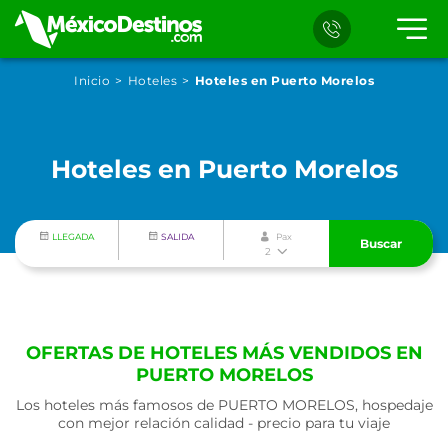
Inicio
Hoteles
Hoteles en Puerto Morelos
Hoteles en Puerto Morelos
LLEGADA
SALIDA
Pax
Buscar
2
OFERTAS DE HOTELES MÁS VENDIDOS EN
PUERTO MORELOS
Los hoteles más famosos de PUERTO MORELOS, hospedaje
con mejor relación calidad - precio para tu viaje