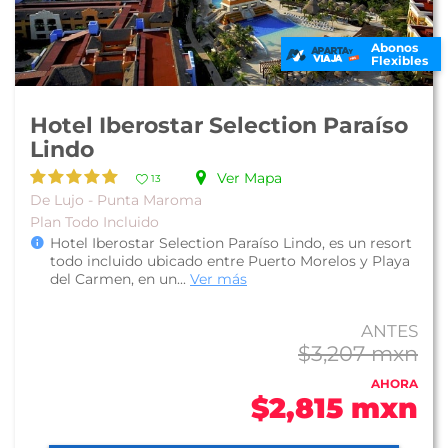
Abonos
Flexibles
Hotel Iberostar Selection Paraíso
Lindo
Ver Mapa
13
De Lujo - Punta Maroma
Plan Todo Incluido
Hotel Iberostar Selection Paraíso Lindo, es un resort
todo incluido ubicado entre Puerto Morelos y Playa
del Carmen, en un...
Ver más
ANTES
$3,207 mxn
AHORA
$2,815 mxn