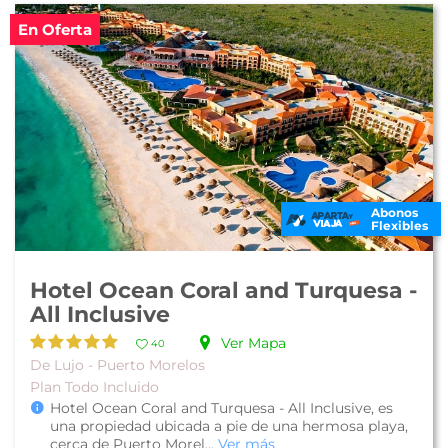
En Oferta
Abonos
Flexibles
Hotel Ocean Coral and Turquesa -
All Inclusive
Ver Mapa
40
De Lujo - Puerto Morelos
Plan Todo Incluido
Hotel Ocean Coral and Turquesa - All Inclusive, es
una propiedad ubicada a pie de una hermosa playa,
cerca de Puerto Morel...
Ver más