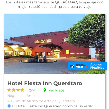
Los hoteles más famosos de QUERÉTARO, hospedaje con
mejor relación calidad - precio para tu viaje
Abonos
Flexibles
Hotel Fiesta Inn Querétaro
Ver Mapa
10
Negocios - Amealco
A 1.7Km de Museo de Arte de Querétaro
El Hotel Fiesta Inn Querétaro combina un estilo