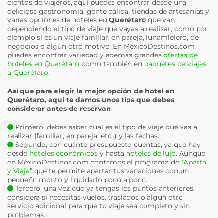
cientos de viajeros, aquí puedes encontrar desde una
deliciosa gastronomía, gente cálida, tiendas de artesanías y
varias opciones de hoteles en
Querétaro
que van
dependiendo el tipo de viaje que vayas a realizar, como por
ejemplo si es un viaje familiar, en pareja, lunamielero, de
negocios o algún otro motivo. En MéxicoDestinos.com
puedes encontrar variedad y además grandes
ofertas de
hoteles en Querétaro
como también en
paquetes de viajes
a Querétaro
.
Así que para elegir la mejor opción de hotel en
Querétaro
, aquí te damos unos tips que debes
considerar antes de reservar:
Primero, debes saber cuál es el tipo de viaje que vas a
realizar (familiar, en pareja, etc..) y las fechas.
Segundo, con cuánto presupuesto cuentas, ya que hay
desde
hoteles económicos
y hasta
hoteles de lujo
. Aunque
en MéxicoDestinos.com contamos el programa de
“Aparta
y Viaja”
que te permite apartar tus vacaciones con un
pequeño monto y liquidarlo poco a poco.
Tercero, una vez que ya tengas los puntos anteriores,
considera si necesitas vuelos, traslados o algún otro
servicio adicional para que tu viaje sea completo y sin
problemas.