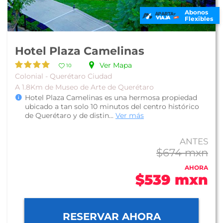
Abonos
Flexibles
Hotel Plaza Camelinas
Ver Mapa
10
Colonial - Querétaro Ciudad
A 1.8Km de Museo de Arte de Querétaro
Hotel Plaza Camelinas es una hermosa propiedad
ubicado a tan solo 10 minutos del centro histórico
de Querétaro y de distin...
Ver más
ANTES
$674 mxn
AHORA
$539 mxn
RESERVAR AHORA