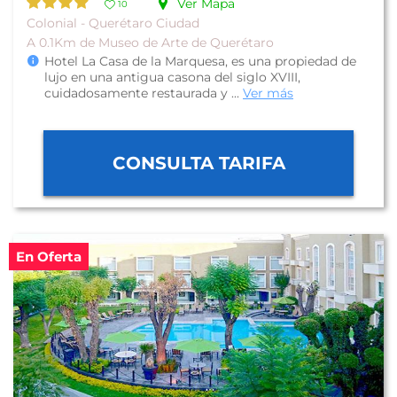
Ver Mapa
10
Colonial - Querétaro Ciudad
A 0.1Km de Museo de Arte de Querétaro
Hotel La Casa de la Marquesa, es una propiedad de
lujo en una antigua casona del siglo XVIII,
cuidadosamente restaurada y ...
Ver más
CONSULTA TARIFA
En Oferta