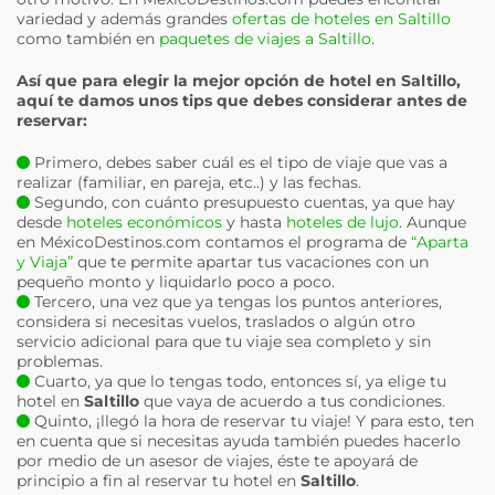
variedad y además grandes
ofertas de hoteles en Saltillo
como también en
paquetes de viajes a Saltillo
.
Así que para elegir la mejor opción de hotel en
Saltillo
,
aquí te damos unos tips que debes considerar antes de
reservar:
Primero, debes saber cuál es el tipo de viaje que vas a
realizar (familiar, en pareja, etc..) y las fechas.
Segundo, con cuánto presupuesto cuentas, ya que hay
desde
hoteles económicos
y hasta
hoteles de lujo
. Aunque
en MéxicoDestinos.com contamos el programa de
“Aparta
y Viaja”
que te permite apartar tus vacaciones con un
pequeño monto y liquidarlo poco a poco.
Tercero, una vez que ya tengas los puntos anteriores,
considera si necesitas vuelos, traslados o algún otro
servicio adicional para que tu viaje sea completo y sin
problemas.
Cuarto, ya que lo tengas todo, entonces sí, ya elige tu
hotel en
Saltillo
que vaya de acuerdo a tus condiciones.
Quinto, ¡llegó la hora de reservar tu viaje! Y para esto, ten
en cuenta que si necesitas ayuda también puedes hacerlo
por medio de un asesor de viajes, éste te apoyará de
principio a fin al reservar tu hotel en
Saltillo
.