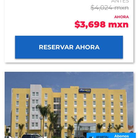
ANTES
$4,024 mxn
AHORA
$3,698 mxn
RESERVAR AHORA
Abonos