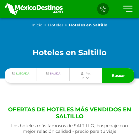
Inicio
Hoteles
Hoteles en Saltillo
Hoteles en Saltillo
LLEGADA
SALIDA
Pax
Buscar
2
OFERTAS DE HOTELES MÁS VENDIDOS EN
SALTILLO
Los hoteles más famosos de SALTILLO, hospedaje con
mejor relación calidad - precio para tu viaje