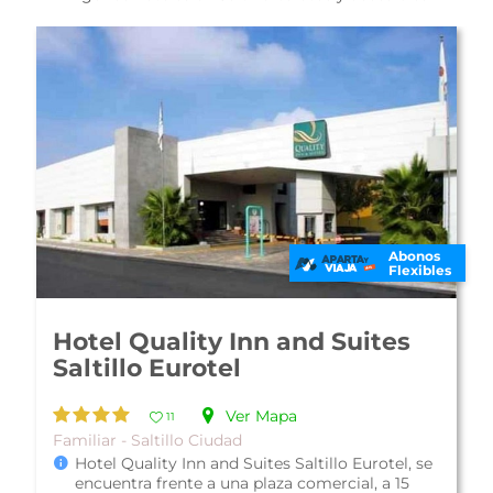
Abonos
Flexibles
La Fuente Hotel & Suites
Ver Mapa
10
Familiar - Saltillo Ciudad
La Fuente Hotel & Suites, está localizado a 10
minutos del Centro Histórico, con fácil acceso
a muchos sitios de interés d...
Ver más