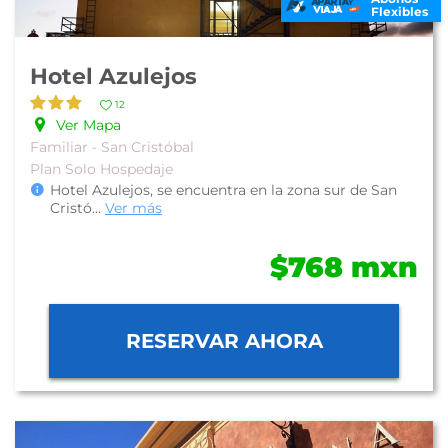
Flexibles
Hotel Azulejos
12
Ver Mapa
Familiar - San Cristóbal
Plan Solo Hospedaje
Hotel Azulejos, se encuentra en la zona sur de San
Cristó
...
Ver más
$768 mxn
RESERVAR AHORA