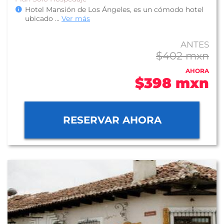
Hotel Mansión de Los Ángeles, es un cómodo hotel
ubicado
...
Ver más
ANTES
$402 mxn
AHORA
$398 mxn
RESERVAR AHORA