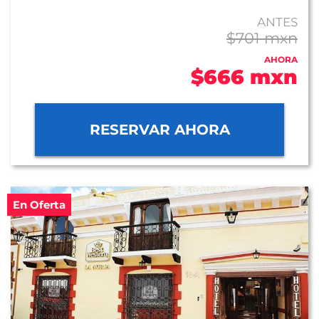
ANTES
$701 mxn
AHORA
$666 mxn
RESERVAR AHORA
En Oferta