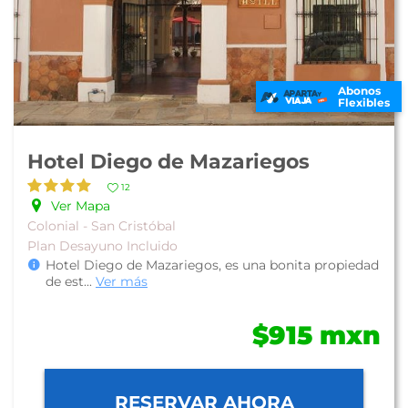
Abonos
Flexibles
Hotel Diego de Mazariegos
12
Ver Mapa
Colonial - San Cristóbal
Plan Desayuno Incluido
Hotel Diego de Mazariegos, es una bonita propiedad
de est
...
Ver más
$915 mxn
RESERVAR AHORA