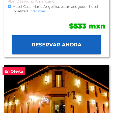
Plan Desayuno Americano
Hotel Casa María Angelina, es un acogedor hotel
localizad
...
Ver más
$533 mxn
RESERVAR AHORA
En Oferta