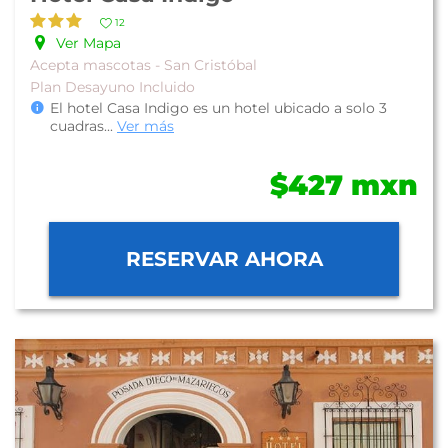
12
Ver Mapa
Acepta mascotas - San Cristóbal
Plan Desayuno Incluido
El hotel Casa Indigo es un hotel ubicado a solo 3
cuadras
...
Ver más
$427 mxn
RESERVAR AHORA