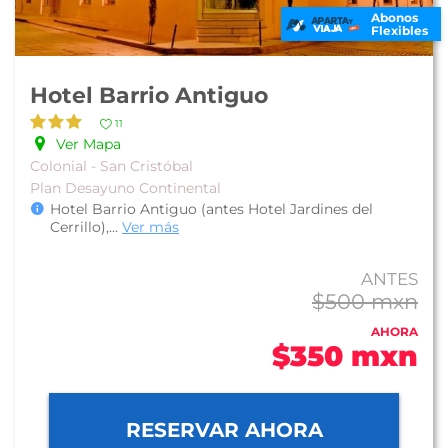
Abonos
Flexibles
Hotel Barrio Antiguo
11
Ver Mapa
Colonial - San Cristóbal
Plan Desayuno Continental
Hotel Barrio Antiguo (antes Hotel Jardines del
Cerrillo),
...
Ver más
ANTES
$500 mxn
AHORA
$350 mxn
RESERVAR AHORA