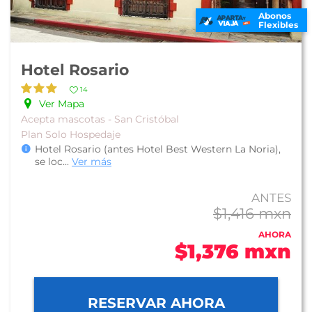
Abonos
Flexibles
Hotel Rosario
14
Ver Mapa
Acepta mascotas - San Cristóbal
Plan Solo Hospedaje
Hotel Rosario (antes Hotel Best Western La Noria),
se loc
...
Ver más
ANTES
$1,416 mxn
AHORA
$1,376 mxn
RESERVAR AHORA