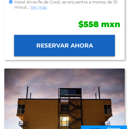
Hotel Arrecife de Coral, se encuentra a menos de 10
minut
...
Ver más
$558 mxn
RESERVAR AHORA
Abonos