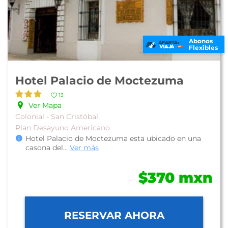
Abonos
Flexibles
Hotel Palacio de Moctezuma
13
Ver Mapa
Colonial - San Cristóbal
Plan Desayuno Americano
Hotel Palacio de Moctezuma esta ubicado en una
casona del
...
Ver más
$370 mxn
RESERVAR AHORA