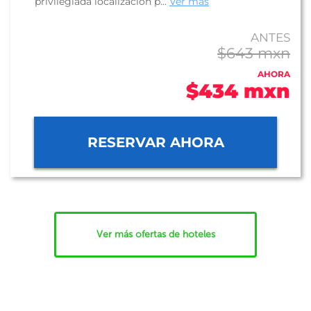
privilegiada localización p...
Ver más
ANTES
$643 mxn
AHORA
$434 mxn
RESERVAR AHORA
Ver más ofertas de hoteles