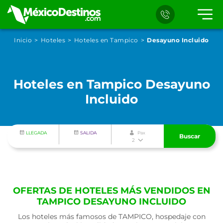
Inicio
Hoteles
Hoteles en Tampico
Desayuno Incluido
Hoteles en Tampico Desayuno
Incluido
LLEGADA
SALIDA
Pax
Buscar
2
OFERTAS DE HOTELES MÁS VENDIDOS EN
TAMPICO DESAYUNO INCLUIDO
Los hoteles más famosos de TAMPICO, hospedaje con