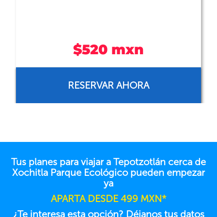
$520 mxn
RESERVAR AHORA
Tus planes para viajar a Tepotzotlán cerca de
Xochitla Parque Ecológico pueden empezar
ya
APARTA DESDE 499 MXN*
¿Te interesa esta opción? Déjanos tus datos