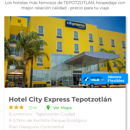
Los hoteles más famosos de TEPOTZOTLÁN, hospedaje con
mejor relación calidad - precio para tu viaje
Abonos
Flexibles
Hotel City Express Tepotzotlán
Ver Mapa
10
Económico - Tepotzotlán Ciudad
A 0.7Km de Xochitla Parque Ecológico
Plan Desayuno Continental