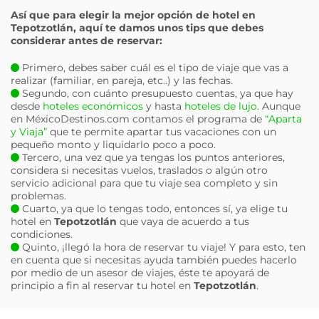
Así que para elegir la mejor opción de hotel en
Tepotzotlán
, aquí te damos unos tips que debes
considerar antes de reservar:
Primero, debes saber cuál es el tipo de viaje que vas a
realizar (familiar, en pareja, etc..) y las fechas.
Segundo, con cuánto presupuesto cuentas, ya que hay
desde
hoteles económicos
y hasta
hoteles de lujo
. Aunque
en MéxicoDestinos.com contamos el programa de
“Aparta
y Viaja”
que te permite apartar tus vacaciones con un
pequeño monto y liquidarlo poco a poco.
Tercero, una vez que ya tengas los puntos anteriores,
considera si necesitas vuelos, traslados o algún otro
servicio adicional para que tu viaje sea completo y sin
problemas.
Cuarto, ya que lo tengas todo, entonces sí, ya elige tu
hotel en
Tepotzotlán
que vaya de acuerdo a tus
condiciones.
Quinto, ¡llegó la hora de reservar tu viaje! Y para esto, ten
en cuenta que si necesitas ayuda también puedes hacerlo
por medio de un asesor de viajes, éste te apoyará de
principio a fin al reservar tu hotel en
Tepotzotlán
.