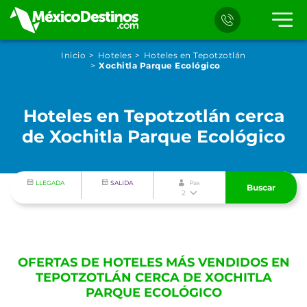
Inicio
Hoteles
Hoteles en Tepotzotlán
Xochitla Parque Ecológico
Hoteles en Tepotzotlán cerca
de Xochitla Parque Ecológico
LLEGADA
SALIDA
Pax
Buscar
2
OFERTAS DE HOTELES MÁS VENDIDOS EN
TEPOTZOTLÁN CERCA DE XOCHITLA
PARQUE ECOLÓGICO