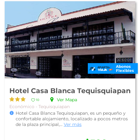
Abonos
Flexibles
Hotel Casa Blanca Tequisquiapan
Ver Mapa
10
Económico - Tequisquiapan
Hotel Casa Blanca Tequisquiapan, es un pequeño y
confortable alojamiento, localizado a pocos metros
de la plaza principal,...
Ver más