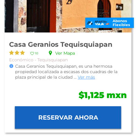
Abonos
Flexibles
Casa Geranios Tequisquiapan
Ver Mapa
10
Económico - Tequisquiapan
Casa Geranios Tequisquiapan, es una hermosa
propiedad localizada a escasas dos cuadras de la
plaza principal de la ciudad ...
Ver más
$1,125 mxn
RESERVAR AHORA