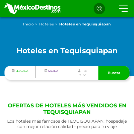
Inicio
Hoteles
Hoteles en Tequisquiapan
Hoteles en Tequisquiapan
LLEGADA
SALIDA
Pax
Buscar
2
OFERTAS DE HOTELES MÁS VENDIDOS EN
TEQUISQUIAPAN
Los hoteles más famosos de TEQUISQUIAPAN, hospedaje
con mejor relación calidad - precio para tu viaje