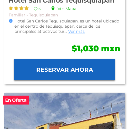
Hotel San Carlos Tequisquiapan
Ver Mapa
10
Familiar - Tequisquiapan
Hotel San Carlos Tequisquiapan, es un hotel ubicado
en el centro de Tequisquiapan, cerca de los
principales atractivos tur...
Ver más
$1,030 mxn
RESERVAR AHORA
En Oferta