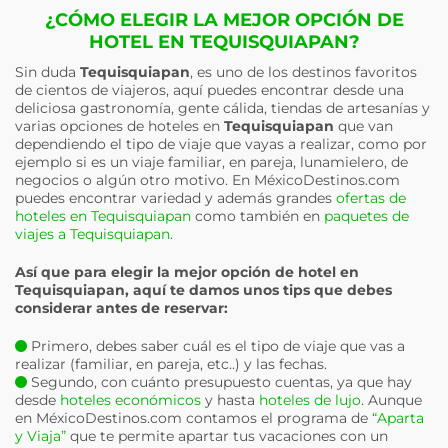
¿CÓMO ELEGIR LA MEJOR OPCIÓN DE
HOTEL EN TEQUISQUIAPAN?
Sin duda
Tequisquiapan
, es uno de los destinos favoritos
de cientos de viajeros, aquí puedes encontrar desde una
deliciosa gastronomía, gente cálida, tiendas de artesanías y
varias opciones de hoteles en
Tequisquiapan
que van
dependiendo el tipo de viaje que vayas a realizar, como por
ejemplo si es un viaje familiar, en pareja, lunamielero, de
negocios o algún otro motivo. En MéxicoDestinos.com
puedes encontrar variedad y además grandes
ofertas de
hoteles en Tequisquiapan
como también en
paquetes de
viajes a Tequisquiapan
.
Así que para elegir la mejor opción de hotel en
Tequisquiapan
, aquí te damos unos tips que debes
considerar antes de reservar:
Primero, debes saber cuál es el tipo de viaje que vas a
realizar (familiar, en pareja, etc..) y las fechas.
Segundo, con cuánto presupuesto cuentas, ya que hay
desde
hoteles económicos
y hasta
hoteles de lujo
. Aunque
en MéxicoDestinos.com contamos el programa de
“Aparta
y Viaja”
que te permite apartar tus vacaciones con un