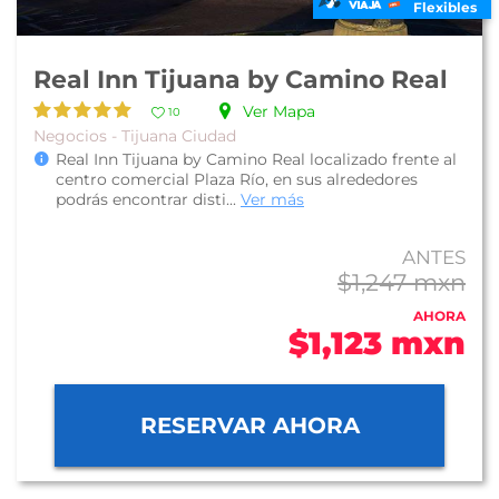
Flexibles
Real Inn Tijuana by Camino Real
Ver Mapa
10
Negocios - Tijuana Ciudad
Real Inn Tijuana by Camino Real localizado frente al
centro comercial Plaza Río, en sus alrededores
podrás encontrar disti...
Ver más
ANTES
$1,247 mxn
AHORA
$1,123 mxn
RESERVAR AHORA