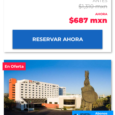
ANTES
$1,310 mxn
AHORA
$687 mxn
RESERVAR AHORA
En Oferta
Abonos