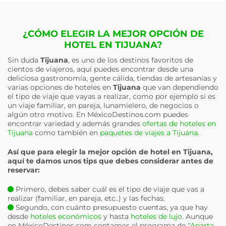
¿CÓMO ELEGIR LA MEJOR OPCIÓN DE
HOTEL EN TIJUANA?
Sin duda
Tijuana
, es uno de los destinos favoritos de
cientos de viajeros, aquí puedes encontrar desde una
deliciosa gastronomía, gente cálida, tiendas de artesanías y
varias opciones de hoteles en
Tijuana
que van dependiendo
el tipo de viaje que vayas a realizar, como por ejemplo si es
un viaje familiar, en pareja, lunamielero, de negocios o
algún otro motivo. En MéxicoDestinos.com puedes
encontrar variedad y además grandes
ofertas de hoteles en
Tijuana
como también en
paquetes de viajes a Tijuana
.
Así que para elegir la mejor opción de hotel en
Tijuana
,
aquí te damos unos tips que debes considerar antes de
reservar:
Primero, debes saber cuál es el tipo de viaje que vas a
realizar (familiar, en pareja, etc..) y las fechas.
Segundo, con cuánto presupuesto cuentas, ya que hay
desde
hoteles económicos
y hasta
hoteles de lujo
. Aunque
en MéxicoDestinos.com contamos el programa de
“Aparta