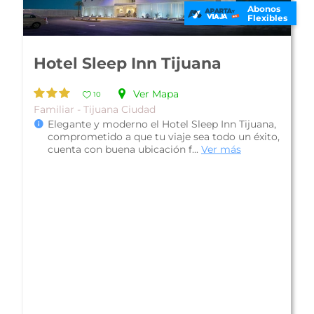
Abonos
Flexibles
Hotel City Express Suites
Tijuana Río
Ver Mapa
10
Apartamento - Tijuana Ciudad
Hotel City Express Suites Tijuana Río, es una
propiedad con una muy buena ubicación en el
centro, a una calle de una plaza...
Ver más