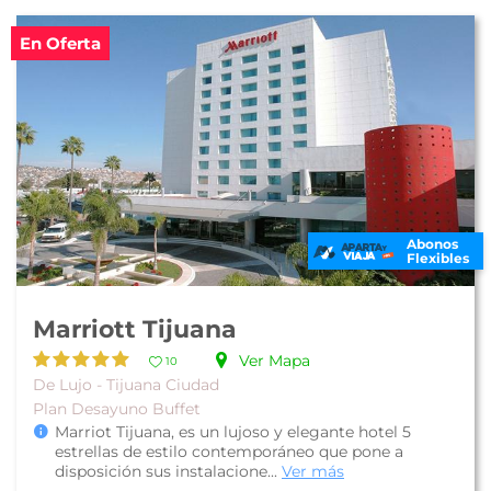
En Oferta
Abonos
Flexibles
Marriott Tijuana
Ver Mapa
10
De Lujo - Tijuana Ciudad
Plan Desayuno Buffet
Marriot Tijuana, es un lujoso y elegante hotel 5
estrellas de estilo contemporáneo que pone a
disposición sus instalacione...
Ver más