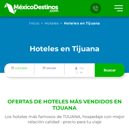
Inicio
Hoteles
Hoteles en Tijuana
Hoteles en Tijuana
LLEGADA
SALIDA
Pax
Buscar
2
OFERTAS DE HOTELES MÁS VENDIDOS EN
TIJUANA
Los hoteles más famosos de TIJUANA, hospedaje con mejor
relación calidad - precio para tu viaje