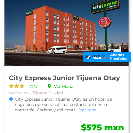
Abonos
Flexibles
City Express Junior Tijuana Otay
Ver Mapa
10
Negocios - Tijuana Ciudad
City Express Junior Tijuana Otay es un hotel de
negocios que se localiza a costado del centro
comercial Cadena y del centr...
Ver más
$575 mxn