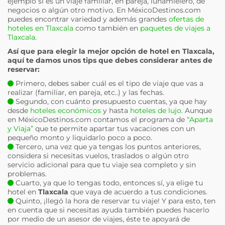
ejemplo si es un viaje familiar, en pareja, lunamielero, de
negocios o algún otro motivo. En MéxicoDestinos.com
puedes encontrar variedad y además grandes
ofertas de
hoteles en Tlaxcala
como también en
paquetes de viajes a
Tlaxcala
.
Así que para elegir la mejor opción de hotel en
Tlaxcala
,
aquí te damos unos tips que debes considerar antes de
reservar:
Primero, debes saber cuál es el tipo de viaje que vas a
realizar (familiar, en pareja, etc..) y las fechas.
Segundo, con cuánto presupuesto cuentas, ya que hay
desde
hoteles económicos
y hasta
hoteles de lujo
. Aunque
en MéxicoDestinos.com contamos el programa de
“Aparta
y Viaja”
que te permite apartar tus vacaciones con un
pequeño monto y liquidarlo poco a poco.
Tercero, una vez que ya tengas los puntos anteriores,
considera si necesitas vuelos, traslados o algún otro
servicio adicional para que tu viaje sea completo y sin
problemas.
Cuarto, ya que lo tengas todo, entonces sí, ya elige tu
hotel en
Tlaxcala
que vaya de acuerdo a tus condiciones.
Quinto, ¡llegó la hora de reservar tu viaje! Y para esto, ten
en cuenta que si necesitas ayuda también puedes hacerlo
por medio de un asesor de viajes, éste te apoyará de