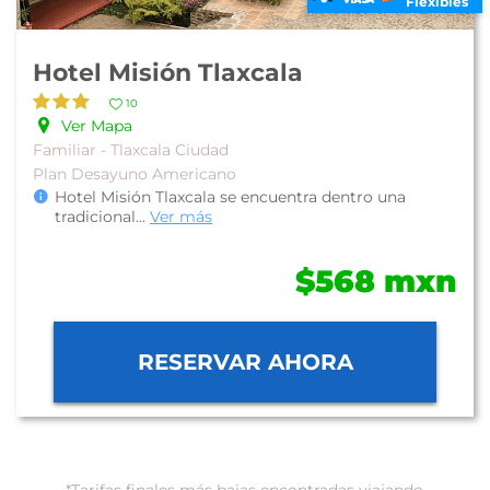
Flexibles
Hotel Misión Tlaxcala
10
Ver Mapa
Familiar - Tlaxcala Ciudad
Plan Desayuno Americano
Hotel Misión Tlaxcala se encuentra dentro una
tradicional
...
Ver más
$568 mxn
RESERVAR AHORA
*Tarifas finales más bajas encontradas viajando