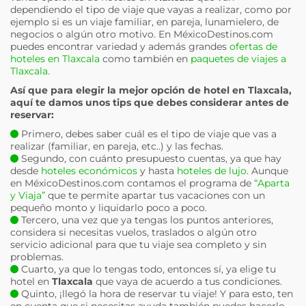
dependiendo el tipo de viaje que vayas a realizar, como por
ejemplo si es un viaje familiar, en pareja, lunamielero, de
negocios o algún otro motivo. En MéxicoDestinos.com
puedes encontrar variedad y además grandes
ofertas de
hoteles en Tlaxcala
como también en
paquetes de viajes a
Tlaxcala
.
Así que para elegir la mejor opción de hotel en
Tlaxcala
,
aquí te damos unos tips que debes considerar antes de
reservar:
Primero, debes saber cuál es el tipo de viaje que vas a
realizar (familiar, en pareja, etc..) y las fechas.
Segundo, con cuánto presupuesto cuentas, ya que hay
desde
hoteles económicos
y hasta
hoteles de lujo
. Aunque
en MéxicoDestinos.com contamos el programa de
“Aparta
y Viaja”
que te permite apartar tus vacaciones con un
pequeño monto y liquidarlo poco a poco.
Tercero, una vez que ya tengas los puntos anteriores,
considera si necesitas vuelos, traslados o algún otro
servicio adicional para que tu viaje sea completo y sin
problemas.
Cuarto, ya que lo tengas todo, entonces sí, ya elige tu
hotel en
Tlaxcala
que vaya de acuerdo a tus condiciones.
Quinto, ¡llegó la hora de reservar tu viaje! Y para esto, ten
en cuenta que si necesitas ayuda también puedes hacerlo