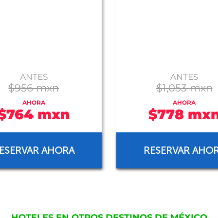
ANTES
ANTES
$956 mxn
$1,053 mxn
AHORA
AHORA
$764 mxn
$778 mx
ESERVAR AHORA
RESERVAR AHO
HOTELES EN OTROS DESTINOS DE MÉXICO