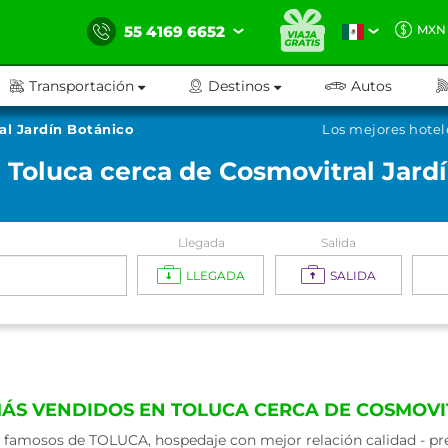
55 4169 6652
MXN
Transportación
Destinos
Autos
al Jardín Botánico
Los mejores hotel
 Toluca cerca de Cosmovitral Jard
Llegada
Salida
LLEGADA
SALIDA
MÁS VENDIDOS EN TOLUCA CERCA DE COSMOVI
 famosos de TOLUCA, hospedaje con mejor relación calidad - prec