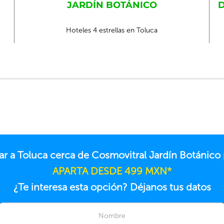
JARDÍN BOTÁNICO
D
Hoteles 4 estrellas en Toluca
ajar a Toluca cerca de Cosmovitral Jardín Botánic
APARTA DESDE 499 MXN*
¿Te interesa esta opción? Déjanos tus datos