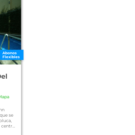
Abonos
Flexibles
Del
Mapa
Inn
 que se
oluca,
centr...