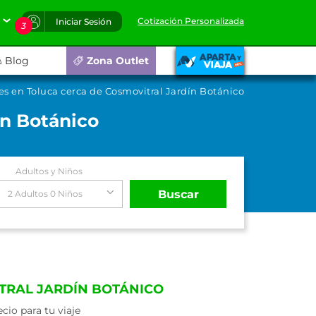
Cotización Personalizada
Iniciar Sesión
3
Blog
Zona Outlet
es en Toluca cerca de Cosmovitral Jardín Botánico
ín Botánico
Adultos y Niños
Buscar
2 Adultos 0 Niños
TRAL JARDÍN BOTÁNICO
io para tu viaje