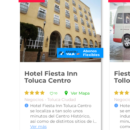
Abonos
Flexibles
Hotel Fiesta Inn
Fies
Toluca Centro
Toll
Ver Mapa
10
Negocios - Toluca Ciudad
Negocio
Hotel Fiesta Inn Toluca Centro
Hotel
se localiza a tan solo unos
se e
minutos del Centro Histórico,
indus
así como de distintos sitios de i...
minut
Ver más
comer