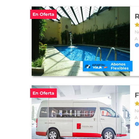
En Oferta
R
N
A
Abonos
Flexibles
En Oferta
F
N
A