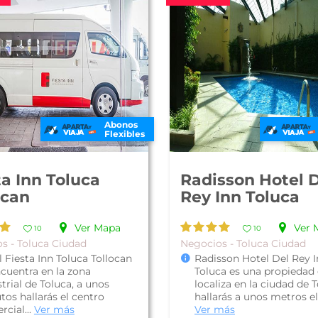
Abonos
Flexibles
ta Inn Toluca
Radisson Hotel 
ocan
Rey Inn Toluca
Ver Mapa
Ver 
10
10
s - Toluca Ciudad
Negocios - Toluca Ciudad
 Fiesta Inn Toluca Tollocan
Radisson Hotel Del Rey 
ncuentra en la zona
Toluca es una propiedad
trial de Toluca, a unos
localiza en la ciudad de T
os hallarás el centro
hallarás a unos metros el 
cial...
Ver más
Ver más