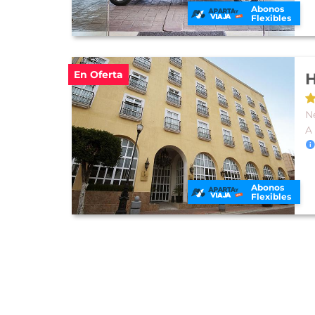
Abonos
Flexibles
En Oferta
H
N
A
Abonos
Flexibles