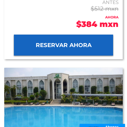
ANTES
$512 mxn
AHORA
$384 mxn
RESERVAR AHORA
Abonos