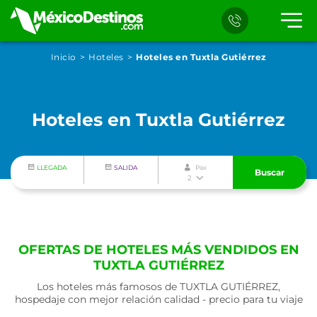
Inicio
Hoteles
Hoteles en Tuxtla Gutiérrez
Hoteles en Tuxtla Gutiérrez
LLEGADA
SALIDA
Pax
Buscar
2
OFERTAS DE HOTELES MÁS VENDIDOS EN
TUXTLA GUTIÉRREZ
Los hoteles más famosos de TUXTLA GUTIÉRREZ,
hospedaje con mejor relación calidad - precio para tu viaje