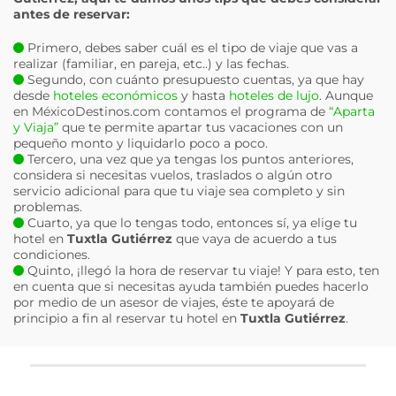
antes de reservar:
Primero, debes saber cuál es el tipo de viaje que vas a
realizar (familiar, en pareja, etc..) y las fechas.
Segundo, con cuánto presupuesto cuentas, ya que hay
desde
hoteles económicos
y hasta
hoteles de lujo
. Aunque
en MéxicoDestinos.com contamos el programa de
“Aparta
y Viaja”
que te permite apartar tus vacaciones con un
pequeño monto y liquidarlo poco a poco.
Tercero, una vez que ya tengas los puntos anteriores,
considera si necesitas vuelos, traslados o algún otro
servicio adicional para que tu viaje sea completo y sin
problemas.
Cuarto, ya que lo tengas todo, entonces sí, ya elige tu
hotel en
Tuxtla Gutiérrez
que vaya de acuerdo a tus
condiciones.
Quinto, ¡llegó la hora de reservar tu viaje! Y para esto, ten
en cuenta que si necesitas ayuda también puedes hacerlo
por medio de un asesor de viajes, éste te apoyará de
principio a fin al reservar tu hotel en
Tuxtla Gutiérrez
.