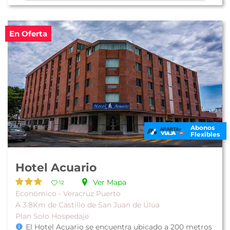
En Oferta
Abonos
Flexibles
Hotel Acuario
Ver Mapa
12
Económico - Veracruz Puerto
A 3.8Km de Castillo de San Juan de Úlua
Plan Solo Hospedaje
El Hotel Acuario se encuentra ubicado a 200 metros