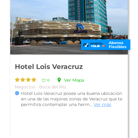
Abonos
Flexibles
Hotel Emporio Veracruz
Ver Mapa
20
Familiar - Veracruz Puerto
Plan Desayuno Buffet
Hotel Emporio Veracruz, es un hotel con una
privilegiada ubicación en el Paseo Malecón,
sitio ideal para visitar lugares e...
Ver más