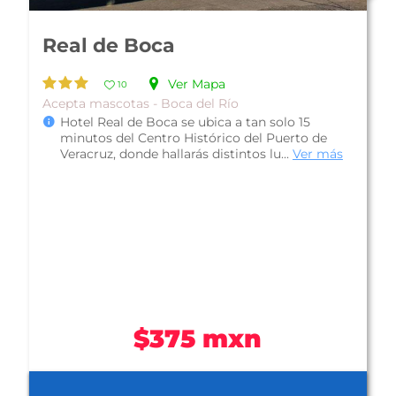
DoubleTree by Hilton Hotel
Veracruz
Ver Mapa
14
Familiar - Veracruz Puerto
Plan Desayuno Buffet
DoubleTree by Hilton Hotel Veracruz (antes
Hotel Novo Mar), se encuentra sobre el famoso
Blv. Manuel Ávila Camacho, en el ...
Ver más
$1,369 mxn