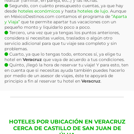
realizar (familiar, en pareja, etc..) y las fechas.
Segundo, con cuánto presupuesto cuentas, ya que hay
desde
hoteles económicos
y hasta
hoteles de lujo
. Aunque
en MéxicoDestinos.com contamos el programa de
“Aparta
y Viaja”
que te permite apartar tus vacaciones con un
pequeño monto y liquidarlo poco a poco.
Tercero, una vez que ya tengas los puntos anteriores,
considera si necesitas vuelos, traslados o algún otro
servicio adicional para que tu viaje sea completo y sin
problemas.
Cuarto, ya que lo tengas todo, entonces sí, ya elige tu
hotel en
Veracruz
que vaya de acuerdo a tus condiciones.
Quinto, ¡llegó la hora de reservar tu viaje! Y para esto, ten
en cuenta que si necesitas ayuda también puedes hacerlo
por medio de un asesor de viajes, éste te apoyará de
principio a fin al reservar tu hotel en
Veracruz
.
HOTELES POR UBICACIÓN EN VERACRUZ
CERCA DE CASTILLO DE SAN JUAN DE