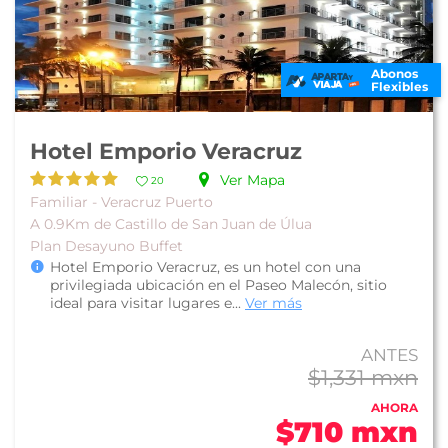
Abonos
Flexibles
Hotel Emporio Veracruz
Ver Mapa
20
Familiar - Veracruz Puerto
A 0.9Km de Castillo de San Juan de Úlua
Plan Desayuno Buffet
Hotel Emporio Veracruz, es un hotel con una
privilegiada ubicación en el Paseo Malecón, sitio
ideal para visitar lugares e...
Ver más
ANTES
$1,331 mxn
AHORA
$710 mxn