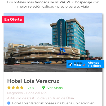
Los hoteles más famosos de VERACRUZ, hospedaje con
mejor relación calidad - precio para tu viaje
En Oferta
Abonos
Flexibles
Hotel Lois Veracruz
Ver Mapa
10
Negocios - Boca del Río
A 4.8Km de Castillo de San Juan de Úlua
Hotel Lois Veracruz posee una buena ubicación en