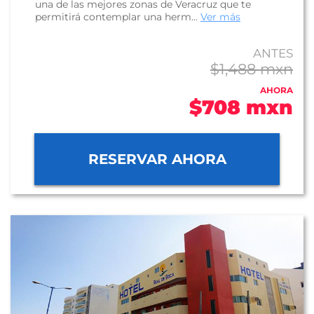
una de las mejores zonas de Veracruz que te
permitirá contemplar una herm...
Ver más
ANTES
$1,488 mxn
AHORA
$708 mxn
RESERVAR AHORA