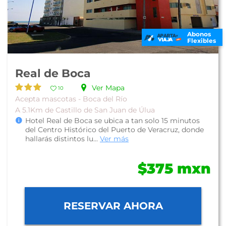
Abonos
Flexibles
Real de Boca
Ver Mapa
10
Acepta mascotas - Boca del Río
A 5.1Km de Castillo de San Juan de Úlua
Hotel Real de Boca se ubica a tan solo 15 minutos
del Centro Histórico del Puerto de Veracruz, donde
hallarás distintos lu...
Ver más
$375 mxn
RESERVAR AHORA