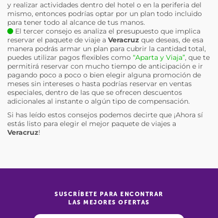
y realizar actividades dentro del hotel o en la periferia del
mismo, entonces podrías optar por un plan todo incluido
para tener todo al alcance de tus manos.
El tercer consejo es analiza el presupuesto que implica
reservar el paquete de viaje a
Veracruz
que deseas, de esa
manera podrás armar un plan para cubrir la cantidad total,
puedes utilizar pagos flexibles como
“Aparta y Viaja”
, que te
permitirá reservar con mucho tiempo de anticipación e ir
pagando poco a poco o bien elegir alguna promoción de
meses sin intereses o hasta podrías reservar en ventas
especiales, dentro de las que se ofrecen descuentos
adicionales al instante o algún tipo de compensación.
Si has leído estos consejos podemos decirte que ¡Ahora sí
estás listo para elegir el mejor paquete de viajes a
Veracruz
!
SUSCRÍBETE PARA ENCONTRAR
LAS MEJORES OFERTAS