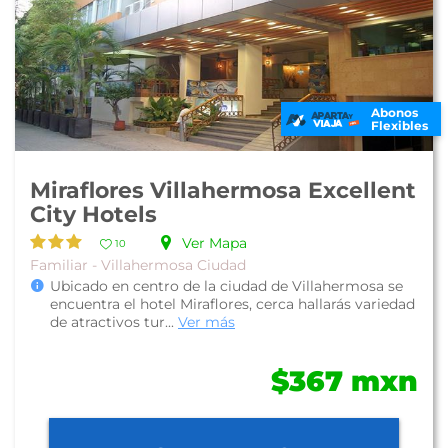
Abonos
Flexibles
Miraflores Villahermosa Excellent
City Hotels
Ver Mapa
10
Familiar - Villahermosa Ciudad
Ubicado en centro de la ciudad de Villahermosa se
encuentra el hotel Miraflores, cerca hallarás variedad
de atractivos tur...
Ver más
$367 mxn