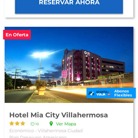
RESERVAR AHORA
En Oferta
Abonos
Flexibles
Hotel Mia City Villahermosa
Ver Mapa
10
Económico - Villahermosa Ciudad
Plan Desayuno Americano