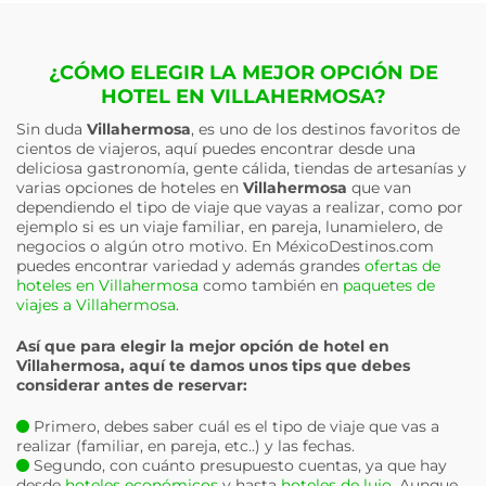
¿CÓMO ELEGIR LA MEJOR OPCIÓN DE
HOTEL EN VILLAHERMOSA?
Sin duda
Villahermosa
, es uno de los destinos favoritos de
cientos de viajeros, aquí puedes encontrar desde una
deliciosa gastronomía, gente cálida, tiendas de artesanías y
varias opciones de hoteles en
Villahermosa
que van
dependiendo el tipo de viaje que vayas a realizar, como por
ejemplo si es un viaje familiar, en pareja, lunamielero, de
negocios o algún otro motivo. En MéxicoDestinos.com
puedes encontrar variedad y además grandes
ofertas de
hoteles en Villahermosa
como también en
paquetes de
viajes a Villahermosa
.
Así que para elegir la mejor opción de hotel en
Villahermosa
, aquí te damos unos tips que debes
considerar antes de reservar:
Primero, debes saber cuál es el tipo de viaje que vas a
realizar (familiar, en pareja, etc..) y las fechas.
Segundo, con cuánto presupuesto cuentas, ya que hay
desde
hoteles económicos
y hasta
hoteles de lujo
. Aunque