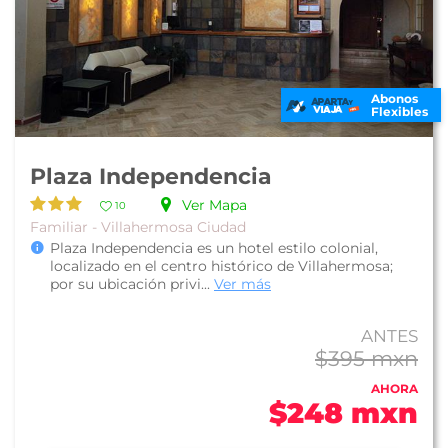
Abonos
Flexibles
Plaza Independencia
Ver Mapa
10
Familiar - Villahermosa Ciudad
Plaza Independencia es un hotel estilo colonial,
localizado en el centro histórico de Villahermosa;
por su ubicación privi...
Ver más
ANTES
$395 mxn
AHORA
$248 mxn