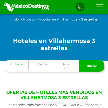
Inicio
Hoteles
Hoteles en Villahermosa
3 estrellas
Hoteles en Villahermosa 3
estrellas
LLEGADA
SALIDA
Pax
Buscar
2
OFERTAS DE HOTELES MÁS VENDIDOS EN
VILLAHERMOSA 3 ESTRELLAS
Los hoteles más famosos de VILLAHERMOSA, hospedaje