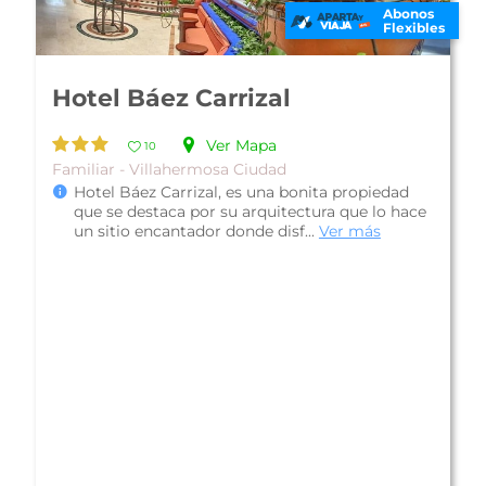
Abonos
Flexibles
Hotel One Villahermosa 2000
Ver Mapa
10
Familiar - Paraíso
Ubicado en la zona de mayor crecimiento de la
ciudad, hotel One Villahermosa 2000 te ofrece
buen servicio, funcionalidad y...
Ver más