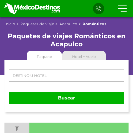
Inicio
Paquetes de viaje
Acapulco
Románticos
Paquetes de viajes Románticos en
Acapulco
Paquete
Hotel + Vuelo
Buscar