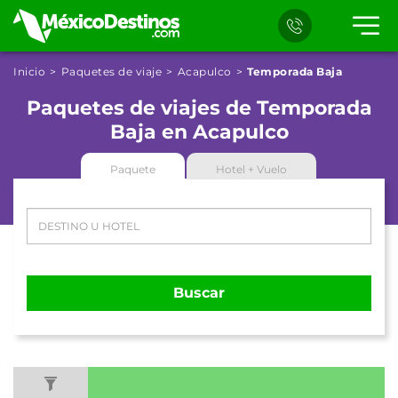
Inicio
Paquetes de viaje
Acapulco
Temporada Baja
Paquetes de viajes de Temporada
Baja en Acapulco
Paquete
Hotel + Vuelo
Buscar