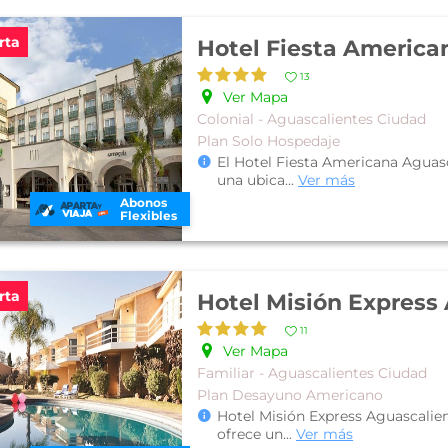
rta
13
Ver Mapa
Colonial - Aguascalientes Ciudad
Plan Solo Hospedaje
El Hotel Fiesta Americana Aguasc
una ubica
...
Ver más
Abonos
Flexibles
rta
11
Ver Mapa
Familiar - Aguascalientes Ciudad
Plan Desayuno Americano
Hotel Misión Express Aguascalie
ofrece un
...
Ver más