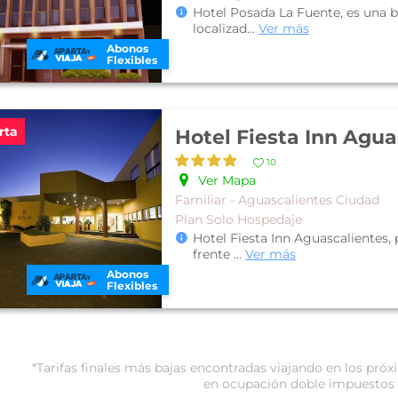
Hotel Posada La Fuente, es una 
localizad
...
Ver más
Abonos
Flexibles
rta
Hotel Fiesta Inn Agua
10
Ver Mapa
Familiar - Aguascalientes Ciudad
Plan Solo Hospedaje
Hotel Fiesta Inn Aguascalientes,
frente
...
Ver más
Abonos
Flexibles
*Tarifas finales más bajas encontradas viajando en los pr
en ocupación doble impuestos 