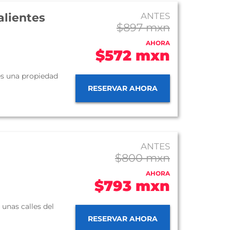
alientes
ANTES
$897 mxn
AHORA
$572 mxn
es una propiedad
RESERVAR AHORA
ANTES
$800 mxn
AHORA
$793 mxn
 unas calles del
RESERVAR AHORA