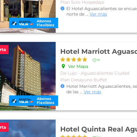
Plan Solo Hospedaje
El Hotel Aguascalientes se encue
norte de
...
Ver más
Abonos
Flexibles
rta
Hotel Marriott Aguas
11
Ver Mapa
De Lujo - Aguascalientes Ciudad
Plan Desayuno Buffet
Hotel Marriott Aguascalientes, s
de las
...
Ver más
Abonos
Flexibles
rta