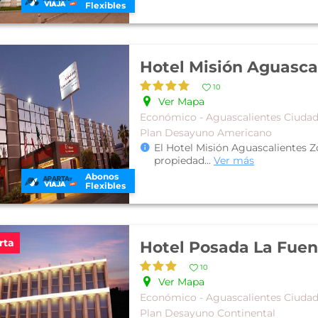
Flexibles
10
Ver Mapa
Económico - Aguascalientes Ciuda
Plan Desayuno Americano
El Hotel Misión Aguascalientes Z
propiedad
...
Ver más
Abonos
Flexibles
rta
Hotel Posada La Fuen
10
Ver Mapa
Económico - Aguascalientes Ciuda
Plan Desayuno Continental