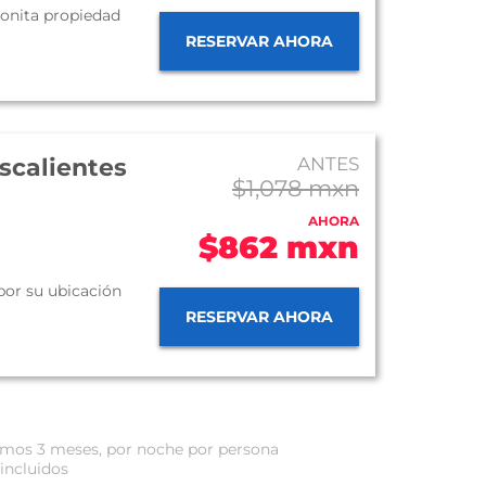
bonita propiedad
RESERVAR AHORA
scalientes
ANTES
$1,078 mxn
AHORA
$862 mxn
 por su ubicación
RESERVAR AHORA
óximos 3 meses, por noche por persona
incluidos