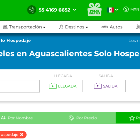
55 4169 6652
MXN
Transportación
Destinos
Autos
olo Hospedaje
Los m
eles en Aguascalientes Solo Hospe
LLEGADA
SALIDA
LLEGADA
SALIDA
Por Nombre
Por Precio
R
Hospedaje