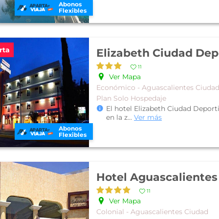
Abonos
Flexibles
rta
Elizabeth Ciudad Dep
11
Ver Mapa
Económico - Aguascalientes Ciuda
Plan Solo Hospedaje
El hotel Elizabeth Ciudad Deport
en la z
...
Ver más
Abonos
Flexibles
Hotel Aguascalientes
11
Ver Mapa
Colonial - Aguascalientes Ciudad