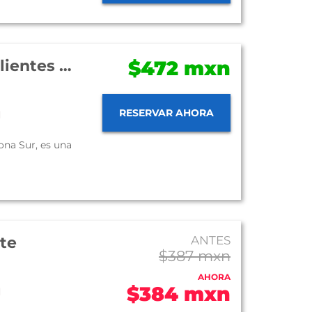
Hotel Misión Aguascalientes Zona Sur
$472 mxn
RESERVAR AHORA
d
ona Sur, es una
te
ANTES
$387 mxn
AHORA
$384 mxn
d