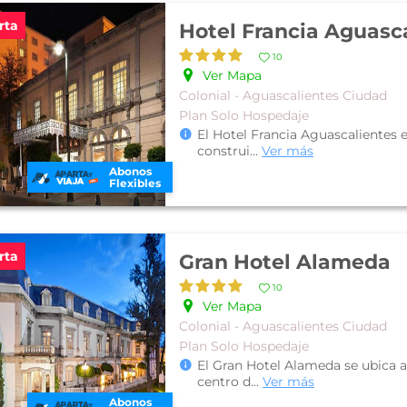
rta
Hotel Francia Aguasc
10
Ver Mapa
Colonial - Aguascalientes Ciudad
Plan Solo Hospedaje
El Hotel Francia Aguascalientes 
construi
...
Ver más
Abonos
Flexibles
rta
Gran Hotel Alameda
10
Ver Mapa
Colonial - Aguascalientes Ciudad
Plan Solo Hospedaje
El Gran Hotel Alameda se ubica a
centro d
...
Ver más
Abonos