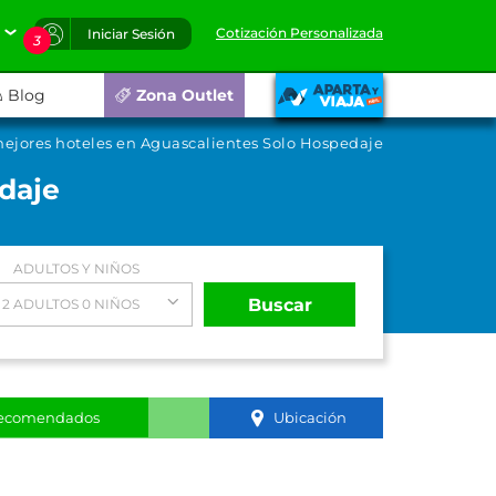
Cotización Personalizada
Iniciar Sesión
3
Blog
Zona Outlet
ejores hoteles en Aguascalientes Solo Hospedaje
daje
ADULTOS Y NIÑOS
Buscar
2 ADULTOS 0 NIÑOS
ecomendados
Ubicación