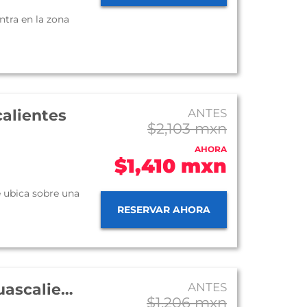
ntra en la zona
calientes
ANTES
$2,103 mxn
AHORA
$1,410 mxn
e ubica sobre una
RESERVAR AHORA
Hotel Quinta Real Aguascalientes
ANTES
$1,206 mxn