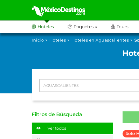
Hoteles
Paquetes
Tours
Inicio
Hoteles
Hoteles en Aguascalientes
S
Hot
Filtros de Búsqueda
Ver todos
Solo 