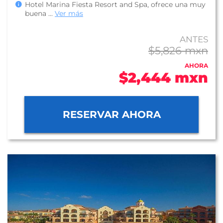
Hotel Marina Fiesta Resort and Spa, ofrece una muy
buena
...
Ver más
ANTES
$5,826 mxn
AHORA
$2,444 mxn
RESERVAR AHORA