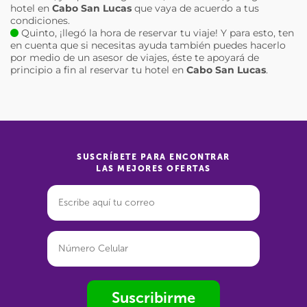
hotel en
Cabo San Lucas
que vaya de acuerdo a tus
condiciones.
Quinto, ¡llegó la hora de reservar tu viaje! Y para esto, ten
en cuenta que si necesitas ayuda también puedes hacerlo
por medio de un asesor de viajes, éste te apoyará de
principio a fin al reservar tu hotel en
Cabo San Lucas
.
SUSCRÍBETE PARA ENCONTRAR
LAS MEJORES OFERTAS
Suscribirme