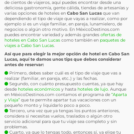
de cientos de viajeros, aquí puedes encontrar desde una
deliciosa gastronomía, gente cálida, tiendas de artesanías y
varias opciones de hoteles en
Cabo San Lucas
que van
dependiendo el tipo de viaje que vayas a realizar, como por
ejemplo si es un viaje familiar, en pareja, lunamielero, de
negocios o algún otro motivo. En MéxicoDestinos.com
puedes encontrar variedad y además grandes
ofertas de
hoteles en Cabo San Lucas
como también en
paquetes de
viajes a Cabo San Lucas
.
Así que para elegir la mejor opción de hotel en
Cabo San
Lucas
, aquí te damos unos tips que debes considerar
antes de reservar:
Primero, debes saber cuál es el tipo de viaje que vas a
realizar (familiar, en pareja, etc..) y las fechas.
Segundo, con cuánto presupuesto cuentas, ya que hay
desde
hoteles económicos
y hasta
hoteles de lujo
. Aunque
en MéxicoDestinos.com contamos el programa de
“Aparta
y Viaja”
que te permite apartar tus vacaciones con un
pequeño monto y liquidarlo poco a poco.
Tercero, una vez que ya tengas los puntos anteriores,
considera si necesitas vuelos, traslados o algún otro
servicio adicional para que tu viaje sea completo y sin
problemas.
Cuarto, ya que lo tengas todo, entonces sí, ya elige tu