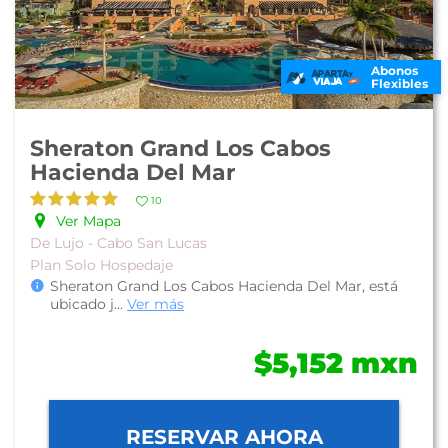
Abonos
Flexibles
Sheraton Grand Los Cabos
Hacienda Del Mar
10
Ver Mapa
De Lujo - Cabo San Lucas
Plan Solo Hospedaje
Sheraton Grand Los Cabos Hacienda Del Mar, está
ubicado j
...
Ver más
$5,152 mxn
RESERVAR AHORA