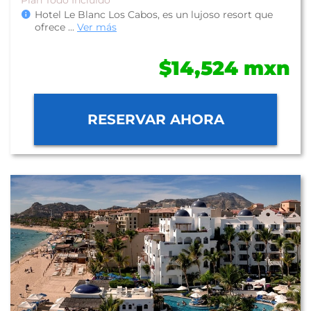
Hotel Le Blanc Los Cabos, es un lujoso resort que
ofrece
...
Ver más
$14,524 mxn
RESERVAR AHORA