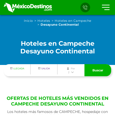
Inicio
Hoteles
Hoteles en Campeche
Desayuno Continental
Hoteles en Campeche
Desayuno Continental
LLEGADA
SALIDA
Pax
Buscar
2
OFERTAS DE HOTELES MÁS VENDIDOS EN
CAMPECHE DESAYUNO CONTINENTAL
Los hoteles más famosos de CAMPECHE, hospedaje con