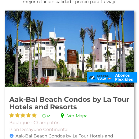
mejor relación calidad - precio para tu viaje
Abonos
Flexibles
Aak-Bal Beach Condos by La Tour
Hotels and Resorts
Ver Mapa
12
Boutique - Champotón
Plan Desayuno Continental
Aak-Bal Beach Condos by La Tour Hotels and