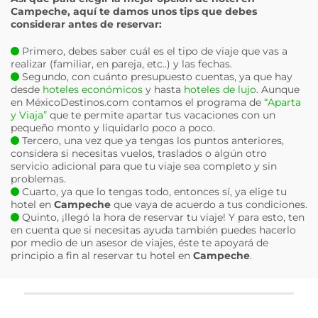
Campeche
, aquí te damos unos tips que debes
considerar antes de reservar:
Primero, debes saber cuál es el tipo de viaje que vas a
realizar (familiar, en pareja, etc..) y las fechas.
Segundo, con cuánto presupuesto cuentas, ya que hay
desde
hoteles económicos
y hasta
hoteles de lujo
. Aunque
en MéxicoDestinos.com contamos el programa de
“Aparta
y Viaja”
que te permite apartar tus vacaciones con un
pequeño monto y liquidarlo poco a poco.
Tercero, una vez que ya tengas los puntos anteriores,
considera si necesitas vuelos, traslados o algún otro
servicio adicional para que tu viaje sea completo y sin
problemas.
Cuarto, ya que lo tengas todo, entonces sí, ya elige tu
hotel en
Campeche
que vaya de acuerdo a tus condiciones.
Quinto, ¡llegó la hora de reservar tu viaje! Y para esto, ten
en cuenta que si necesitas ayuda también puedes hacerlo
por medio de un asesor de viajes, éste te apoyará de
principio a fin al reservar tu hotel en
Campeche
.