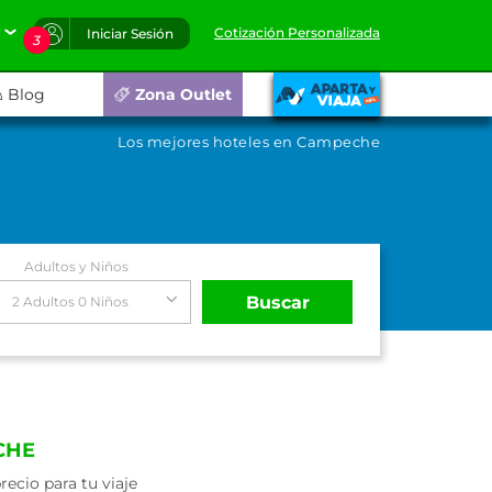
Cotización Personalizada
Iniciar Sesión
3
Blog
Zona Outlet
Los mejores hoteles en Campeche
Adultos y Niños
Buscar
2 Adultos 0 Niños
CHE
ecio para tu viaje