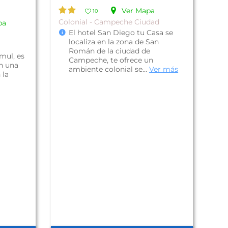
Ver Mapa
10
Colonial - Campeche Ciudad
pa
El hotel San Diego tu Casa se
localiza en la zona de San
Román de la ciudad de
mul, es
Campeche, te ofrece un
n una
ambiente colonial se...
Ver más
 la