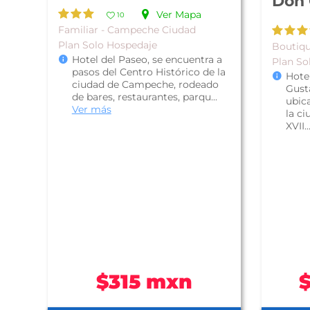
Don 
Ver Mapa
10
Familiar - Campeche Ciudad
Plan Solo Hospedaje
Boutiq
Hotel del Paseo, se encuentra a
Plan So
pasos del Centro Histórico de la
Hote
ciudad de Campeche, rodeado
Gust
de bares, restaurantes, parqu...
ubica
Ver más
la ci
XVII..
$315 mxn