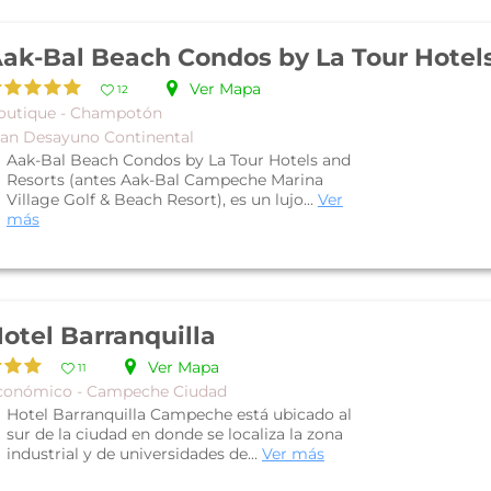
Ver Mapa
12
outique - Champotón
lan Desayuno Continental
Aak-Bal Beach Condos by La Tour Hotels and
Resorts (antes Aak-Bal Campeche Marina
Village Golf & Beach Resort), es un lujo...
Ver
más
otel Barranquilla
Ver Mapa
11
conómico - Campeche Ciudad
Hotel Barranquilla Campeche está ubicado al
sur de la ciudad en donde se localiza la zona
industrial y de universidades de...
Ver más