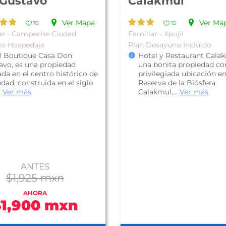
Gustavo
Calakmul
Ver Mapa
Ver Ma
10
15
ue - Campeche Ciudad
Familiar - Xpujil
lo Hospedaje
Plan Desayuno Incluido
l Boutique Casa Don
Hotel y Restaurant Calak
avo, es una propiedad
una bonita propiedad co
da en el centro histórico de
privilegiada ubicación en
udad, construida en el siglo
Reserva de la Biósfera
.
Ver más
Calakmul,...
Ver más
ANTES
$1,925 mxn
AHORA
$1,900 mxn