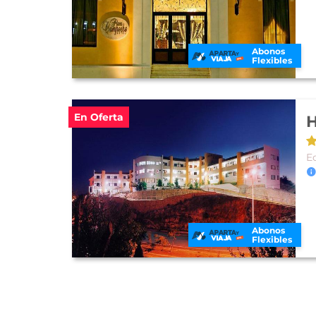
Abonos
Flexibles
En Oferta
H
E
Abonos
Flexibles