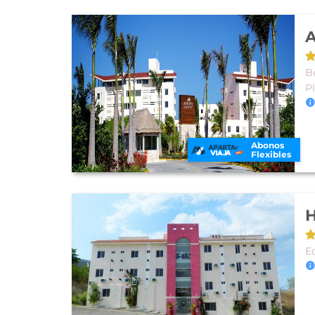
B
P
Abonos
Flexibles
H
E