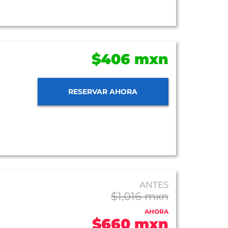
$406 mxn
RESERVAR AHORA
ANTES
$1,016 mxn
AHORA
$660 mxn