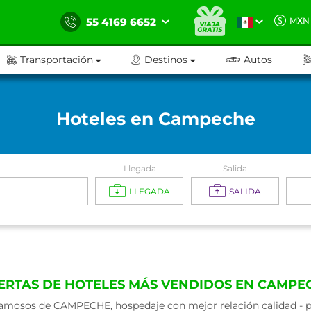
55 4169 6652
MXN
Transportación
Destinos
Autos
Hoteles en Campeche
Llegada
Salida
LLEGADA
SALIDA
ERTAS DE HOTELES MÁS VENDIDOS EN CAMPE
amosos de CAMPECHE, hospedaje con mejor relación calidad - pr