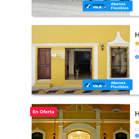
Abonos
Flexibles
H
C
Abonos
Flexibles
En Oferta
H
C