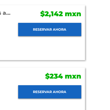
Aak-Bal Beach Condos by La Tour Hotels and Resorts
$2,142 mxn
RESERVAR AHORA
$234 mxn
RESERVAR AHORA