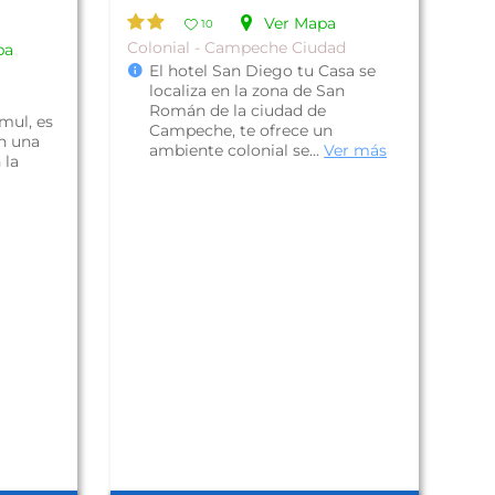
Ver Mapa
10
Colonial - Campeche Ciudad
pa
El hotel San Diego tu Casa se
localiza en la zona de San
Román de la ciudad de
mul, es
Campeche, te ofrece un
n una
ambiente colonial se...
Ver más
 la