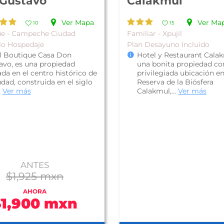
Gustavo
Calakmul
Ver Mapa
Ver Ma
10
15
ue - Campeche Ciudad
Familiar - Xpujil
lo Hospedaje
Plan Desayuno Incluido
l Boutique Casa Don
Hotel y Restaurant Calak
avo, es una propiedad
una bonita propiedad co
da en el centro histórico de
privilegiada ubicación en
udad, construida en el siglo
Reserva de la Biósfera
.
Ver más
Calakmul,...
Ver más
ANTES
$1,925 mxn
AHORA
$1,900 mxn