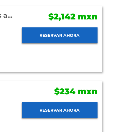
Aak-Bal Beach Condos by La Tour Hotels and Resorts
$2,142 mxn
RESERVAR AHORA
$234 mxn
RESERVAR AHORA