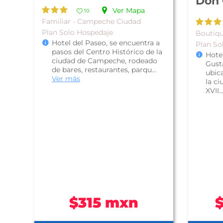
Don 
Ver Mapa
10
Familiar - Campeche Ciudad
Plan Solo Hospedaje
Boutiq
Hotel del Paseo, se encuentra a
Plan So
pasos del Centro Histórico de la
Hote
ciudad de Campeche, rodeado
Gust
de bares, restaurantes, parqu...
ubica
Ver más
la ci
XVII..
$315 mxn