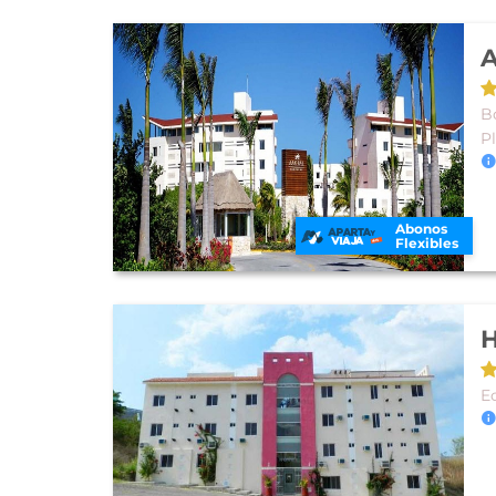
B
P
Abonos
Flexibles
H
E