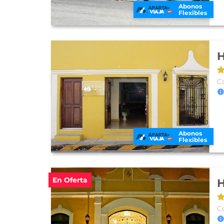
Abonos
Flexibles
H
C
Abonos
Flexibles
En Oferta
H
C