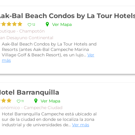
Ver Mapa
12
outique - Champotón
lan Desayuno Continental
Aak-Bal Beach Condos by La Tour Hotels and
Resorts (antes Aak-Bal Campeche Marina
Village Golf & Beach Resort), es un lujo...
Ver
más
otel Barranquilla
Ver Mapa
11
conómico - Campeche Ciudad
Hotel Barranquilla Campeche está ubicado al
sur de la ciudad en donde se localiza la zona
industrial y de universidades de...
Ver más