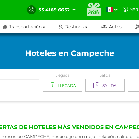
55 4169 6652
MXN
Transportación
Destinos
Autos
Hoteles en Campeche
Llegada
Salida
LLEGADA
SALIDA
ERTAS DE HOTELES MÁS VENDIDOS EN CAMPE
amosos de CAMPECHE, hospedaje con mejor relación calidad - pr