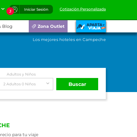
Cotización Personalizada
Iniciar Sesión
3
Blog
Zona Outlet
Los mejores hoteles en Campeche
Adultos y Niños
Buscar
2 Adultos 0 Niños
CHE
ecio para tu viaje