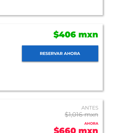
$406 mxn
RESERVAR AHORA
ANTES
$1,016 mxn
AHORA
$660 mxn