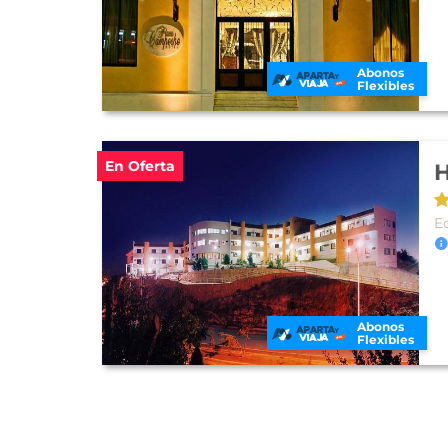
Abonos
Flexibles
En Oferta
H
E
Abonos
Flexibles