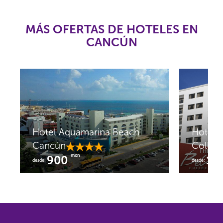
MÁS OFERTAS DE HOTELES EN
CANCÚN
Hotel Aquamarina Beach
Hotel 
Cancún
Collect
mxn
900
1,
desde:
desde: