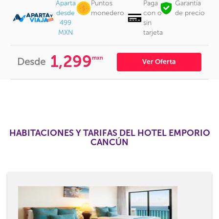
Aparta
Puntos
Paga
Garantía
desde
monedero
con o
de precio
499
sin
MXN
tarjeta
1,299
mxn
Desde
Ver Oferta
HABITACIONES Y TARIFAS DEL HOTEL EMPORIO
CANCÚN