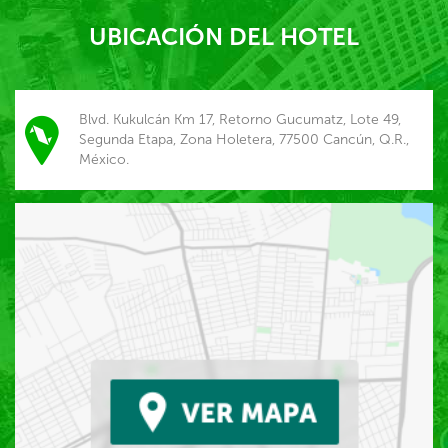
UBICACIÓN DEL HOTEL
Blvd. Kukulcán Km 17, Retorno Gucumatz, Lote 49,
Segunda Etapa, Zona Holetera, 77500 Cancún, Q.R.,
México.