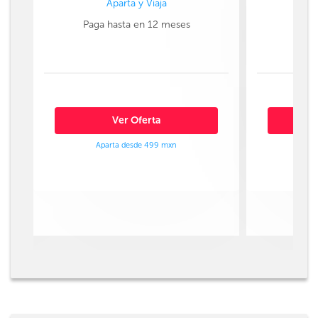
Aparta y Viaja
Paga hasta en 12 meses
Paga
Ver Oferta
Aparta desde 499 mxn
Ap