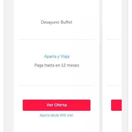
Desayuno Buffet
Aparta y Viaja
Paga hasta en 12 meses
Paga
Ver Oferta
Aparta desde 499 mxn
Ap