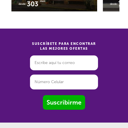
mxn
303
76
desde:
desde:
SUSCRÍBETE PARA ENCONTRAR
LAS MEJORES OFERTAS
Suscribirme