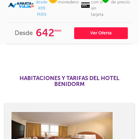
desde
monedero
con o
de precio
499
sin
MXN
tarjeta
642
mxn
Desde
Ver Oferta
HABITACIONES Y TARIFAS DEL HOTEL
BENIDORM