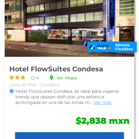
Abonos
Flexibles
Hotel FlowSuites Condesa
Ver Mapa
10
Luna de Miel - Condesa
Hotel FlowSuites Condesa, es ideal para viajeros
trendy que desean disfrutar una estancia
prolongada en una de las zonas m...
Ver más
$2,838 mxn