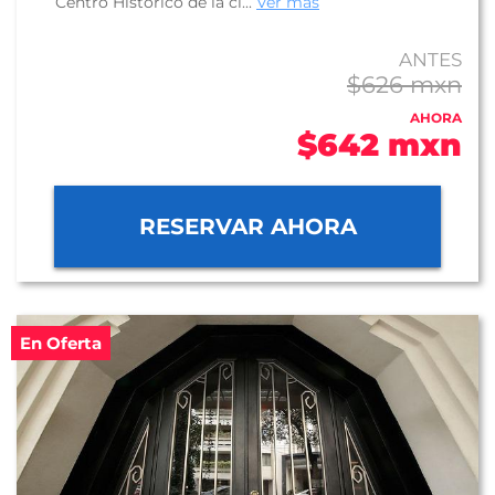
Centro Histórico de la ci...
Ver más
ANTES
$626 mxn
AHORA
$642 mxn
RESERVAR AHORA
En Oferta