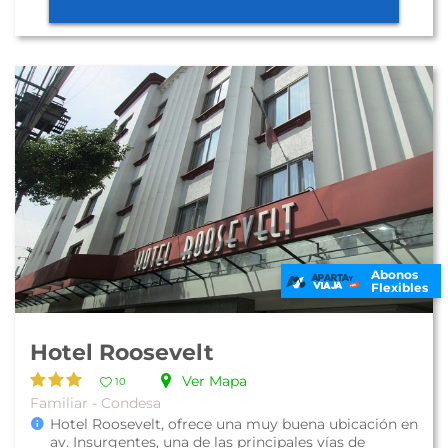
Abonos
Flexibles
Hotel Roosevelt
Ver Mapa
10
Familiar - Condesa
Hotel Roosevelt, ofrece una muy buena ubicación en
av. Insurgentes, una de las principales vías de