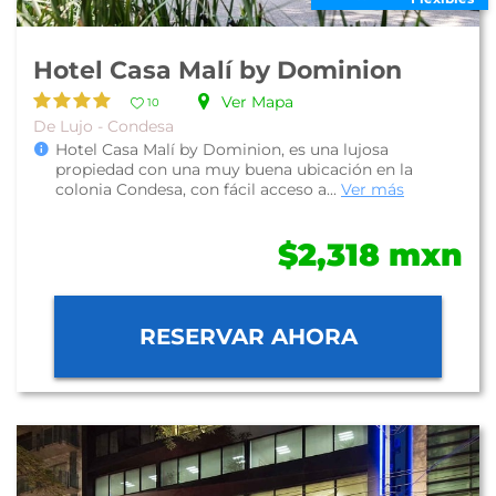
Hotel Casa Malí by Dominion
Ver Mapa
10
De Lujo - Condesa
Hotel Casa Malí by Dominion, es una lujosa
propiedad con una muy buena ubicación en la
colonia Condesa, con fácil acceso a...
Ver más
$2,318 mxn
RESERVAR AHORA