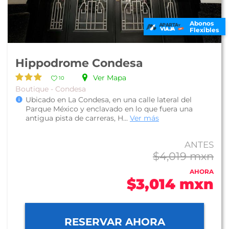
Abonos
Flexibles
Hippodrome Condesa
Ver Mapa
10
Boutique - Condesa
Ubicado en La Condesa, en una calle lateral del
Parque México y enclavado en lo que fuera una
antigua pista de carreras, H...
Ver más
ANTES
$4,019 mxn
AHORA
$3,014 mxn
RESERVAR AHORA