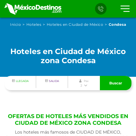
Inicio
Hoteles
Hoteles en Ciudad de México
Condesa
Hoteles en Ciudad de México
zona Condesa
LLEGADA
SALIDA
Pax
Buscar
2
OFERTAS DE HOTELES MÁS VENDIDOS EN
CIUDAD DE MÉXICO ZONA CONDESA
Los hoteles más famosos de CIUDAD DE MÉXICO,