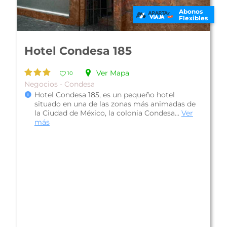
Abonos
Flexibles
Hotel FlowSuites Condesa
Ver Mapa
10
Luna de Miel - Condesa
Hotel FlowSuites Condesa, es ideal para
viajeros trendy que desean disfrutar una
estancia prolongada en una de las zonas m...
Ver más
$2,838 mxn