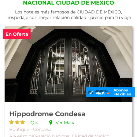
NACIONAL CIUDAD DE MEXICO
Los hoteles más famosos de CIUDAD DE MÉXICO,
hospedaje con mejor relación calidad - precio para tu viaje
En Oferta
Abonos
Flexibles
Hippodrome Condesa
Ver Mapa
10
Boutique - Condesa
A 4.4Km de Palacio Nacional Ciudad de Mexico