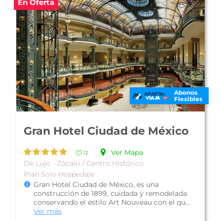
En Oferta
Abonos
Flexibles
Hotel San Francisco Centro
Histórico
Ver Mapa
12
Económico - Zócalo / Centro Histórico
Plan Solo Hospedaje
El Hotel San Francisco Centro Histórico, es una
propiedad con un estilo rústico campestre; se
encuentra en el corazón de l...
Ver más