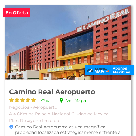
En Oferta
Abonos
Flexibles
Camino Real Aeropuerto
Ver Mapa
10
Negocios - Aeropuerto
A 4.8Km de Palacio Nacional Ciudad de Mexico
Plan Desayuno Incluido
Camino Real Aeropuerto es una magnífica
propiedad localizada estratégicamente enfrente al