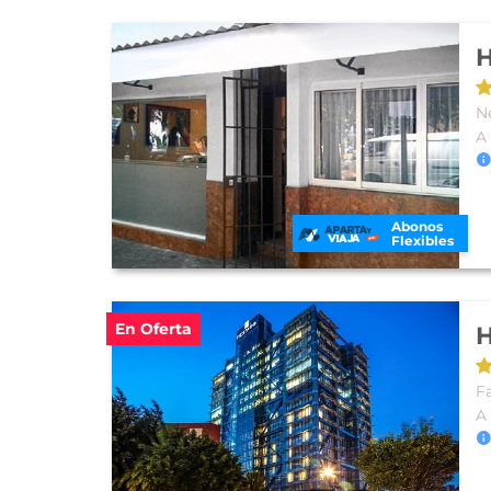
H
N
A
Abonos
Flexibles
En Oferta
H
F
A