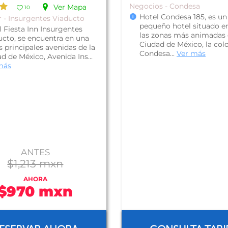
Negocios - Condesa
Ver Mapa
10
Hotel Condesa 185, es un
r - Insurgentes Viaducto
pequeño hotel situado e
l Fiesta Inn Insurgentes
las zonas más animadas 
ucto, se encuentra en una
Ciudad de México, la col
s principales avenidas de la
Condesa...
Ver más
d de México, Avenida Ins...
más
ANTES
$1,213 mxn
AHORA
$970 mxn