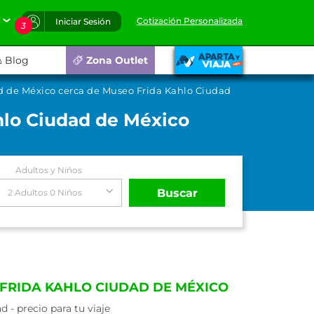
Cotización Personalizada
Iniciar Sesión
3
Blog
Zona Outlet
d de México cerca de Museo Frida Kahlo Ciudad
hlo Ciudad de México
Adultos y Niños
Buscar
2 Adultos 0 Niños
 FRIDA KAHLO CIUDAD DE MÉXICO
- precio para tu viaje