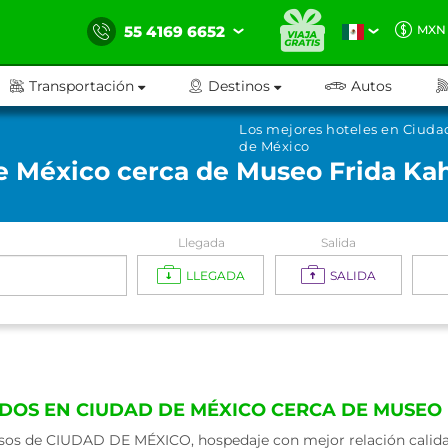
55 4169 6652
MXN
Transportación
Destinos
Autos
Los mejores hoteles en Ciuda
de México
e México cerca de Museo Frida Ka
Llegada
Salida
LLEGADA
SALIDA
DOS EN CIUDAD DE MÉXICO CERCA DE MUSEO
os de CIUDAD DE MÉXICO, hospedaje con mejor relación calidad 