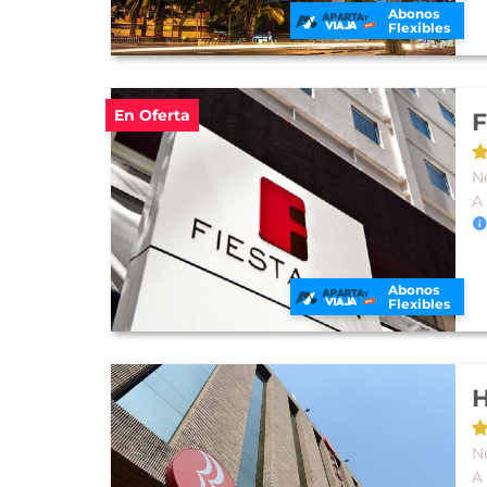
Abonos
Flexibles
En Oferta
F
N
A
Abonos
Flexibles
N
A