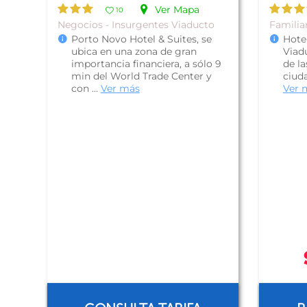
Ver Mapa
10
Negocios - Insurgentes Viaducto
Familia
Porto Novo Hotel & Suites, se
Hote
ubica en una zona de gran
Viad
importancia financiera, a sólo 9
de la
min del World Trade Center y
ciuda
con ...
Ver más
Ver 