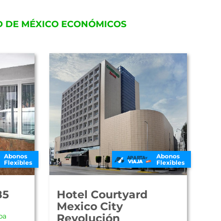
D DE MÉXICO ECONÓMICOS
Abonos
Abonos
Flexibles
Flexibles
85
Hotel Courtyard
Mexico City
pa
Revolución