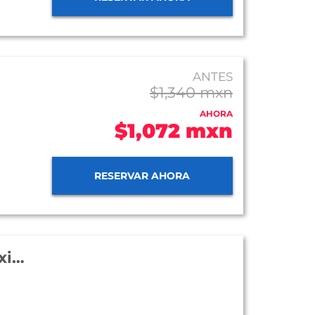
ANTES
$1,340 mxn
AHORA
$1,072 mxn
RESERVAR AHORA
Hotel Ramada Vía Veneto Ciudad de México Sur