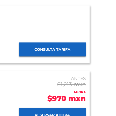
CONSULTA TARIFA
ANTES
$1,213 mxn
AHORA
$970 mxn
RESERVAR AHORA