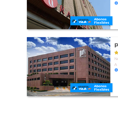
Abonos
Flexibles
P
N
A
Abonos
Flexibles