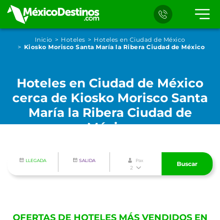
Inicio
Hoteles
Hoteles en Ciudad de México
Kiosko Morisco Santa María la Ribera Ciudad de México
Hoteles en Ciudad de México
cerca de Kiosko Morisco Santa
María la Ribera Ciudad de
México
LLEGADA
SALIDA
Pax
Buscar
2
OFERTAS DE HOTELES MÁS VENDIDOS EN