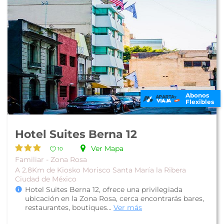
Abonos
Flexibles
Hotel Suites Berna 12
Ver Mapa
10
Familiar - Zona Rosa
A 2.8Km de Kiosko Morisco Santa María la Ribera
Ciudad de México
Hotel Suites Berna 12, ofrece una privilegiada
ubicación en la Zona Rosa, cerca encontrarás bares,
restaurantes, boutiques...
Ver más