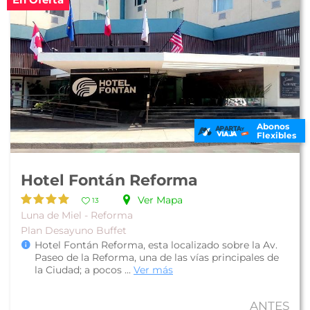
Abonos
Flexibles
Hotel Fontán Reforma
Ver Mapa
13
Luna de Miel - Reforma
Plan Desayuno Buffet
Hotel Fontán Reforma, esta localizado sobre la Av.
Paseo de la Reforma, una de las vías principales de
la Ciudad; a pocos ...
Ver más
ANTES