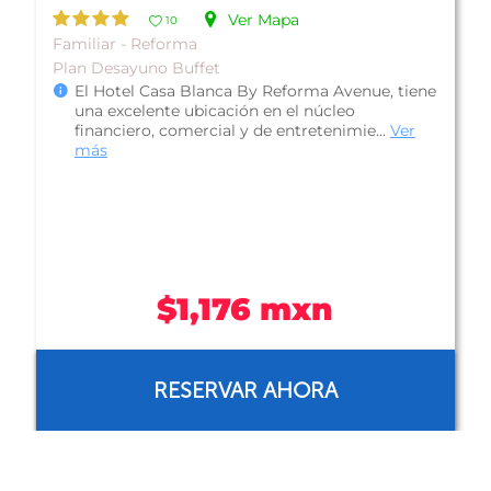
Económico - Reforma
Plan Solo Hospedaje
Hotel Ambassador México, es una buena
opción de alojamiento en la Ciudad de México
e
ya que ofrece una privilegiada ubicació...
Ver
más
$434 mxn
RESERVAR AHORA