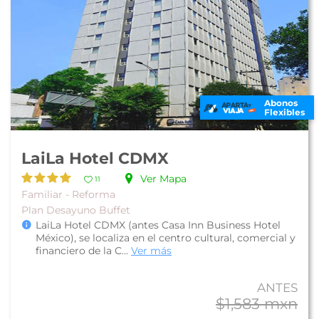
Abonos
Flexibles
LaiLa Hotel CDMX
Ver Mapa
11
Familiar - Reforma
Plan Desayuno Buffet
LaiLa Hotel CDMX (antes Casa Inn Business Hotel
México), se localiza en el centro cultural, comercial y
financiero de la C...
Ver más
ANTES
$1,583 mxn