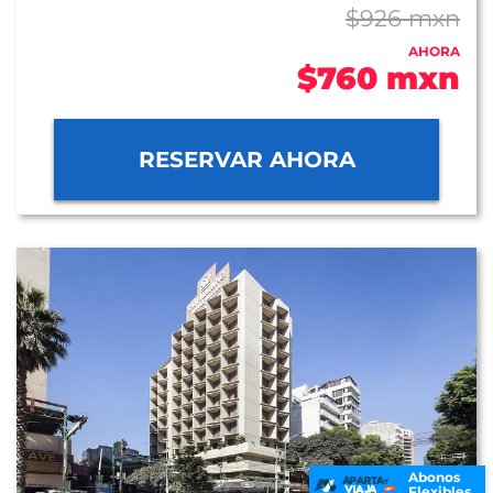
$926 mxn
AHORA
$760 mxn
RESERVAR AHORA
Abonos
Flexibles