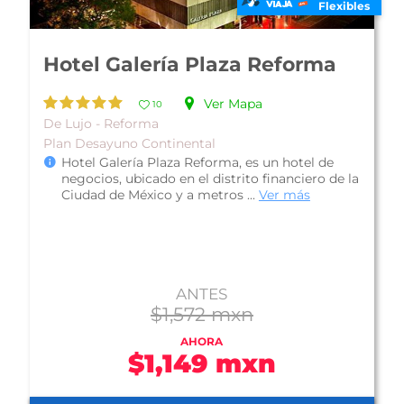
ibles
Flexibles
Hotel El Ejecutivo by Reforma
Avenue
Ver Mapa
10
De Lujo - Reforma
Plan Solo Hospedaje
 la
Hotel El Ejecutivo by Reforma Avenue, está
ubicado a solo 1 calle del Paseo de la Reforma,
una de las principales avenidas...
Ver más
ANTES
$1,016 mxn
AHORA
$704 mxn