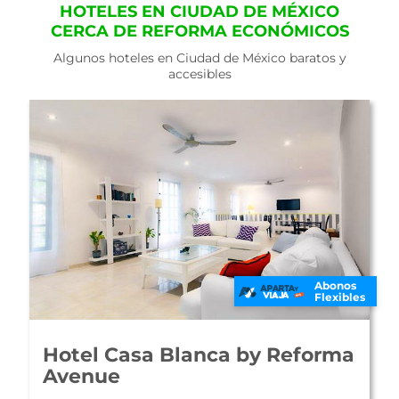
HOTELES EN CIUDAD DE MÉXICO
CERCA DE REFORMA ECONÓMICOS
Algunos hoteles en Ciudad de México baratos y
accesibles
s
Abonos
les
Flexibles
a
Hotel Ambassador México
Ver Mapa
10