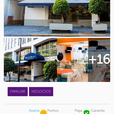
+16
FAMILIAR
NEGOCIOS
Aparta
Puntos
Paga
Garantía