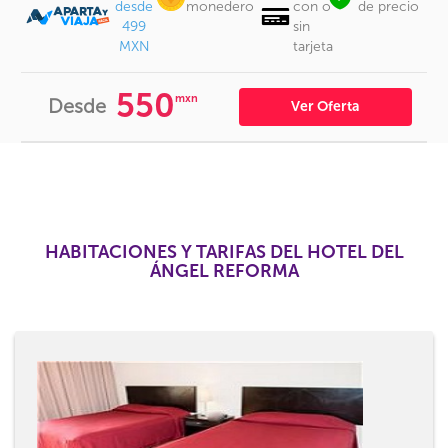
desde
monedero
con o
de precio
499
sin
MXN
tarjeta
550
mxn
Desde
Ver Oferta
HABITACIONES Y TARIFAS DEL HOTEL DEL
ÁNGEL REFORMA