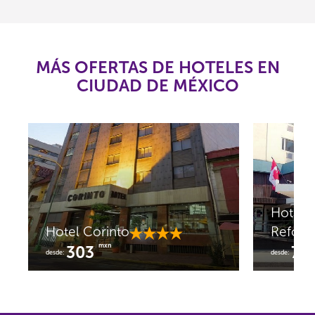
MÁS OFERTAS DE HOTELES EN
CIUDAD DE MÉXICO
Hotel 
Hotel Corinto
Refor
mxn
303
76
desde:
desde: