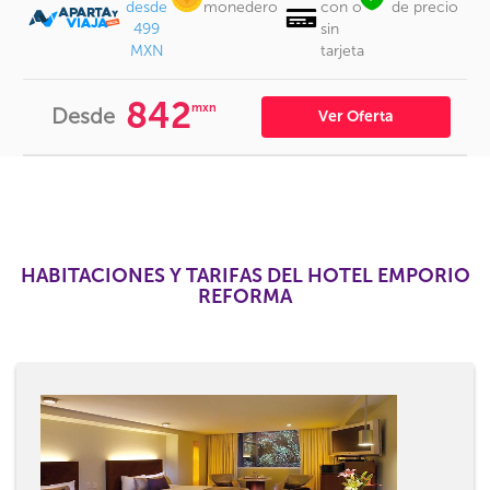
desde
monedero
con o
de precio
499
sin
MXN
tarjeta
842
mxn
Desde
Ver Oferta
HABITACIONES Y TARIFAS DEL HOTEL EMPORIO
REFORMA