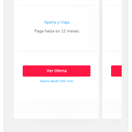
Aparta y Viaja
Paga hasta en 12 meses
Paga
Ver Oferta
Aparta desde 499 mxn
Ap