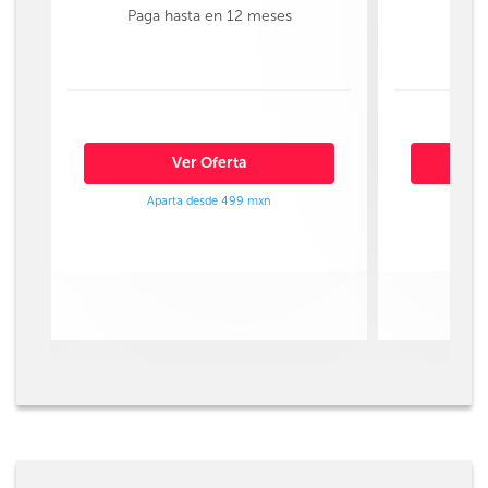
Paga hasta en 12 meses
Paga
Ver Oferta
Aparta desde 499 mxn
Ap