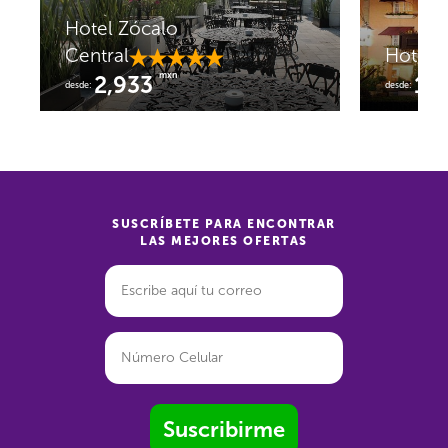
Camino Real Pedregal
Hotel 
Mexico
Centra
mxn
827
2,
desde:
desde:
SUSCRÍBETE PARA ENCONTRAR
LAS MEJORES OFERTAS
Suscribirme