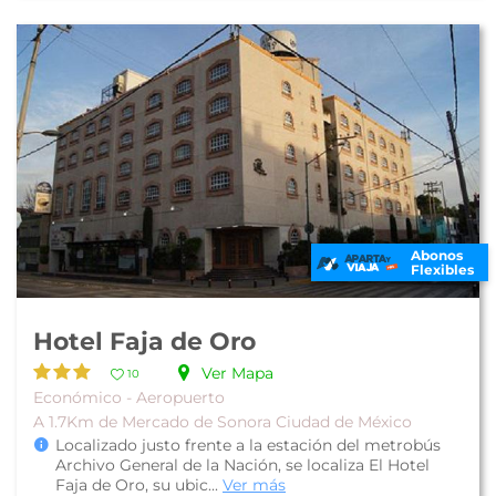
Abonos
Flexibles
Hotel Faja de Oro
Ver Mapa
10
Económico - Aeropuerto
A 1.7Km de Mercado de Sonora Ciudad de México
Localizado justo frente a la estación del metrobús
Archivo General de la Nación, se localiza El Hotel
Faja de Oro, su ubic...
Ver más