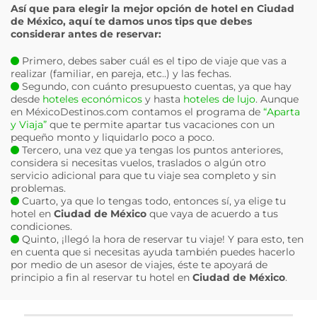
Así que para elegir la mejor opción de hotel en
Ciudad
de México
, aquí te damos unos tips que debes
considerar antes de reservar:
Primero, debes saber cuál es el tipo de viaje que vas a
realizar (familiar, en pareja, etc..) y las fechas.
Segundo, con cuánto presupuesto cuentas, ya que hay
desde
hoteles económicos
y hasta
hoteles de lujo
. Aunque
en MéxicoDestinos.com contamos el programa de
“Aparta
y Viaja”
que te permite apartar tus vacaciones con un
pequeño monto y liquidarlo poco a poco.
Tercero, una vez que ya tengas los puntos anteriores,
considera si necesitas vuelos, traslados o algún otro
servicio adicional para que tu viaje sea completo y sin
problemas.
Cuarto, ya que lo tengas todo, entonces sí, ya elige tu
hotel en
Ciudad de México
que vaya de acuerdo a tus
condiciones.
Quinto, ¡llegó la hora de reservar tu viaje! Y para esto, ten
en cuenta que si necesitas ayuda también puedes hacerlo
por medio de un asesor de viajes, éste te apoyará de
principio a fin al reservar tu hotel en
Ciudad de México
.