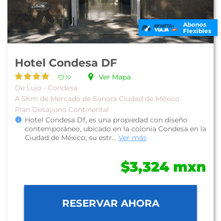
Abonos
Flexibles
Hotel Condesa DF
Ver Mapa
10
De Lujo - Condesa
A 5Km de Mercado de Sonora Ciudad de México
Plan Desayuno Continental
Hotel Condesa Df, es una propiedad con diseño
contemporáneo, ubicado en la colonia Condesa en la
Ciudad de México; su estr...
Ver más
$3,324 mxn
RESERVAR AHORA