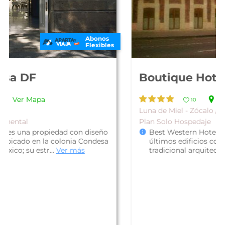
Abonos
Flexibles
Boutique Hotel de Cortes
Ver Mapa
10
Luna de Miel - Zócalo / Centro Histórico
Plan Solo Hospedaje
Best Western Hotel de Cortés es uno de los
últimos edificios coloniales que posee la
tradicional arquitectura preservados ...
Ver más