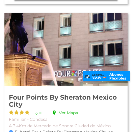
Abonos
Flexibles
Four Points By Sheraton Mexico
City
Ver Mapa
10
Familiar - Condesa
A 3.4Km de Mercado de Sonora Ciudad de México