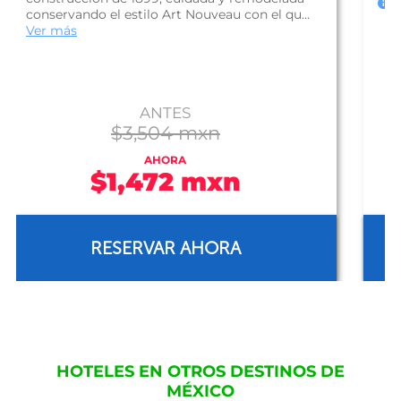
El Hotel San Francisco Centro Histórico, es una
propiedad con un estilo rústico campestre; se
encuentra en el corazón de l...
Ver más
ANTES
$1,135 mxn
AHORA
$568 mxn
RESERVAR AHORA
HOTELES EN OTROS DESTINOS DE
MÉXICO