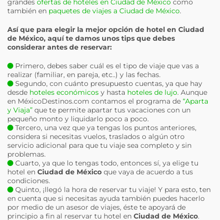
grandes
ofertas de hoteles en Ciudad de México
como
también en
paquetes de viajes a Ciudad de México
.
Así que para elegir la mejor opción de hotel en
Ciudad
de México
, aquí te damos unos tips que debes
considerar antes de reservar:
Primero, debes saber cuál es el tipo de viaje que vas a
realizar (familiar, en pareja, etc..) y las fechas.
Segundo, con cuánto presupuesto cuentas, ya que hay
desde
hoteles económicos
y hasta
hoteles de lujo
. Aunque
en MéxicoDestinos.com contamos el programa de
“Aparta
y Viaja”
que te permite apartar tus vacaciones con un
pequeño monto y liquidarlo poco a poco.
Tercero, una vez que ya tengas los puntos anteriores,
considera si necesitas vuelos, traslados o algún otro
servicio adicional para que tu viaje sea completo y sin
problemas.
Cuarto, ya que lo tengas todo, entonces sí, ya elige tu
hotel en
Ciudad de México
que vaya de acuerdo a tus
condiciones.
Quinto, ¡llegó la hora de reservar tu viaje! Y para esto, ten
en cuenta que si necesitas ayuda también puedes hacerlo
por medio de un asesor de viajes, éste te apoyará de
principio a fin al reservar tu hotel en
Ciudad de México
.