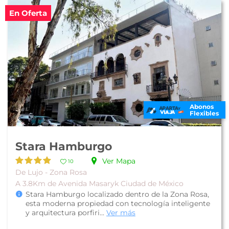
En Oferta
Abonos
Flexibles
Stara Hamburgo
Ver Mapa
10
De Lujo - Zona Rosa
A 3.8Km de Avenida Masaryk Ciudad de México
Stara Hamburgo localizado dentro de la Zona Rosa,
esta moderna propiedad con tecnología inteligente
y arquitectura porfiri...
Ver más