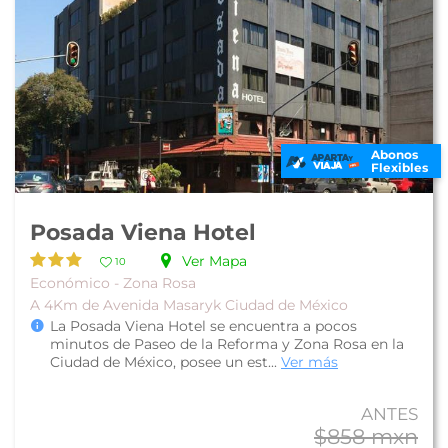
Abonos
Flexibles
Posada Viena Hotel
Ver Mapa
10
Económico - Zona Rosa
A 4Km de Avenida Masaryk Ciudad de México
La Posada Viena Hotel se encuentra a pocos
minutos de Paseo de la Reforma y Zona Rosa en la
Ciudad de México, posee un est...
Ver más
ANTES
$858 mxn