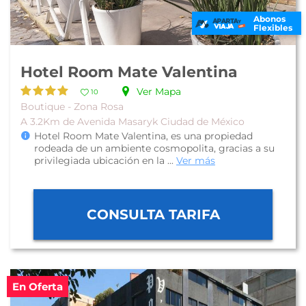
Abonos
Flexibles
Hotel Room Mate Valentina
Ver Mapa
10
Boutique - Zona Rosa
A 3.2Km de Avenida Masaryk Ciudad de México
Hotel Room Mate Valentina, es una propiedad
rodeada de un ambiente cosmopolita, gracias a su
privilegiada ubicación en la ...
Ver más
CONSULTA TARIFA
En Oferta