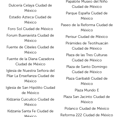
Papalote Museo del Niño
Dulcería Celaya Ciudad de
Ciudad de México
México
Parque España Ciudad de
Estadio Azteca Ciudad de
México
México
Paseo de la Reforma Ciudad de
Foro Sol Ciudad de México
México
Forum Buenavista Ciudad de
Perisur Ciudad de México
México
Pirámides de Teotihuacán
Fuente de Cibeles Ciudad de
Ciudad de México
México
Plaza de las Tres Culturas
Fuente de la Diana Cazadora
Ciudad de México
Ciudad de México
Plaza de Santo Domingo
Iglesia de Nuestra Señora del
Ciudad de México
Pilar La Enseñanza Ciudad de
Plaza Garibaldi Ciudad de
México
México
Iglesia de San Hipólito Ciudad
Plaza Mundo E
de México
Plaza San Jacinto Ciudad de
Kidzania Cuicuilco Ciudad de
México
México
Polanco Ciudad de México
Kidzania Santa Fe Ciudad de
Reforma 222 Ciudad de México
México