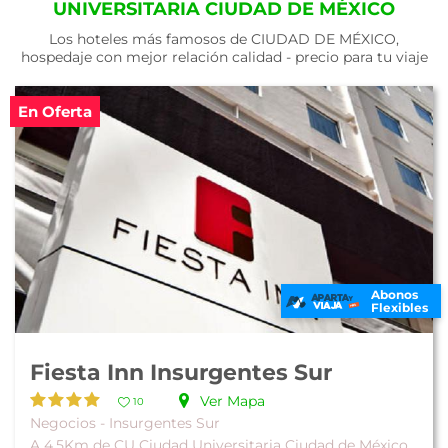
UNIVERSITARIA CIUDAD DE MÉXICO
Los hoteles más famosos de CIUDAD DE MÉXICO,
hospedaje con mejor relación calidad - precio para tu viaje
En Oferta
Abonos
Flexibles
Fiesta Inn Insurgentes Sur
Ver Mapa
10
Negocios - Insurgentes Sur
A 4.5Km de CU Ciudad Universitaria Ciudad de México