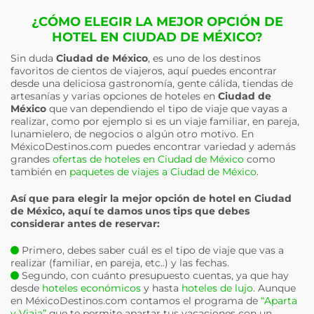
¿CÓMO ELEGIR LA MEJOR OPCIÓN DE
HOTEL EN CIUDAD DE MÉXICO?
Sin duda
Ciudad de México
, es uno de los destinos
favoritos de cientos de viajeros, aquí puedes encontrar
desde una deliciosa gastronomía, gente cálida, tiendas de
artesanías y varias opciones de hoteles en
Ciudad de
México
que van dependiendo el tipo de viaje que vayas a
realizar, como por ejemplo si es un viaje familiar, en pareja,
lunamielero, de negocios o algún otro motivo. En
MéxicoDestinos.com puedes encontrar variedad y además
grandes
ofertas de hoteles en Ciudad de México
como
también en
paquetes de viajes a Ciudad de México
.
Así que para elegir la mejor opción de hotel en
Ciudad
de México
, aquí te damos unos tips que debes
considerar antes de reservar:
Primero, debes saber cuál es el tipo de viaje que vas a
realizar (familiar, en pareja, etc..) y las fechas.
Segundo, con cuánto presupuesto cuentas, ya que hay
desde
hoteles económicos
y hasta
hoteles de lujo
. Aunque
en MéxicoDestinos.com contamos el programa de
“Aparta
y Viaja”
que te permite apartar tus vacaciones con un