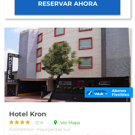
RESERVAR AHORA
Abonos
Flexibles
Hotel Kron
Ver Mapa
10
Económico - Insurgentes Sur