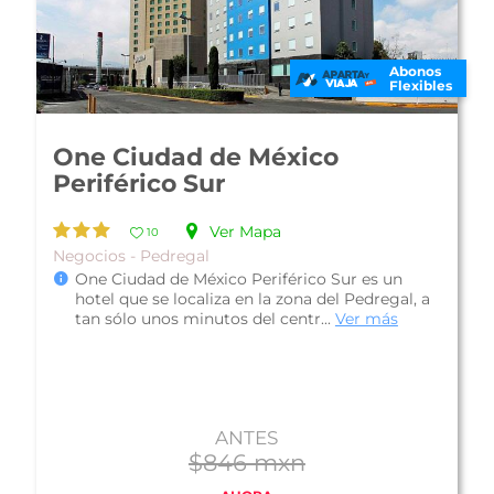
Abonos
Flexibles
Hotel Stara San Ángel Inn
Ver Mapa
10
Solo Adultos - San Ángel
Hotel Stara San Ángel Inn, es una propiedad de
lujo que se encuentra en colonia Lomas de San
Ángel Inn, a pocos metros de...
Ver más
ANTES
$2,863 mxn