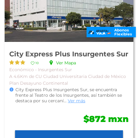
Abonos
Flexibles
City Express Plus Insurgentes Sur
Ver Mapa
10
Económico - Insurgentes Sur
A 4.6Km de CU Ciudad Universitaria Ciudad de México
Plan Desayuno Continental
City Express Plus Insurgentes Sur, se encuentra
frente al Teatro de los Insurgentes, así también se
destaca por su cercaní...
Ver más
$872 mxn