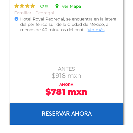
Ver Mapa
10
Negocios - Insurgentes Sur
Fiesta Inn Insurgentes Sur es un hotel de
business class localizado en el Centro
Comercial Insurgentes, en una de las más ...
Ver
más
ANTES
$1,340 mxn
AHORA
$1,072 mxn
RESERVAR AHORA