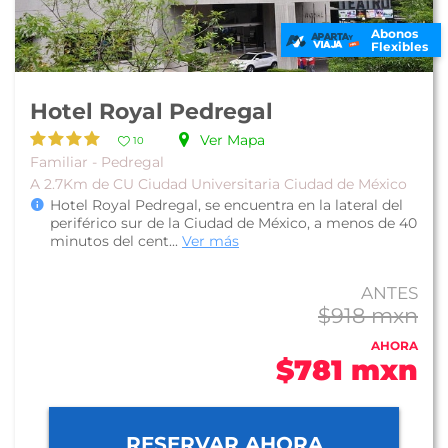
Abonos
Flexibles
Hotel Royal Pedregal
Ver Mapa
10
Familiar - Pedregal
A 2.7Km de CU Ciudad Universitaria Ciudad de México
Hotel Royal Pedregal, se encuentra en la lateral del
periférico sur de la Ciudad de México, a menos de 40
minutos del cent...
Ver más
ANTES
$918 mxn
AHORA
$781 mxn
RESERVAR AHORA