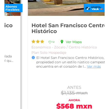
Abonos
Flexibles
Hotel San Francisco Centro
Histórico
Ver Mapa
12
Económico - Zócalo / Centro Histórico
Plan Solo Hospedaje
El Hotel San Francisco Centro Histórico, es una
propiedad con un estilo rústico campestre; se
encuentra en el corazón de l...
Ver más
ANTES
$1,135 mxn
AHORA
$568 mxn