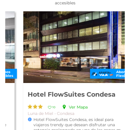
accesibles
Abonos
Flexibles
Hotel FlowSuites Condesa
Ver Mapa
10
Luna de Miel - Condesa
Hotel FlowSuites Condesa, es ideal para
viajeros trendy que desean disfrutar una