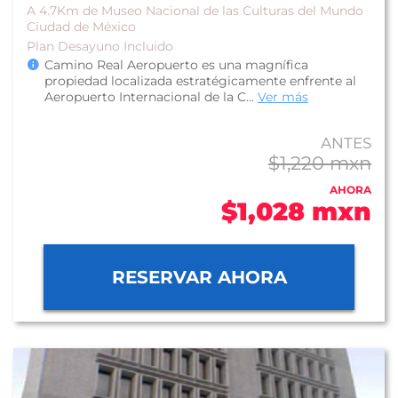
A 4.7Km de Museo Nacional de las Culturas del Mundo
Ciudad de México
Plan Desayuno Incluido
Camino Real Aeropuerto es una magnífica
propiedad localizada estratégicamente enfrente al
Aeropuerto Internacional de la C...
Ver más
ANTES
$1,220 mxn
AHORA
$1,028 mxn
RESERVAR AHORA