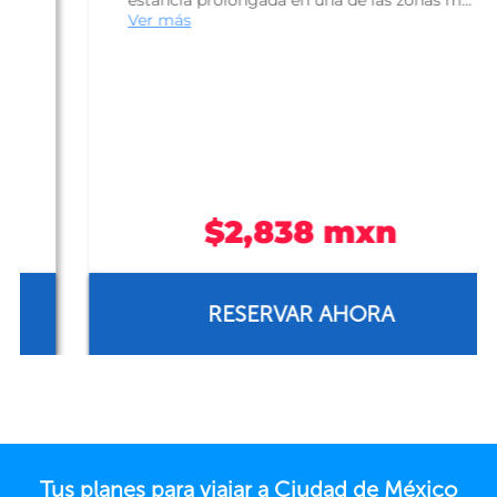
estancia prolongada en una de las zonas m...
Ver más
$2,838 mxn
RESERVAR AHORA
Tus planes para viajar a Ciudad de México