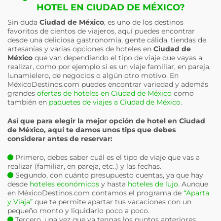
HOTEL EN CIUDAD DE MÉXICO?
Sin duda
Ciudad de México
, es uno de los destinos
favoritos de cientos de viajeros, aquí puedes encontrar
desde una deliciosa gastronomía, gente cálida, tiendas de
artesanías y varias opciones de hoteles en
Ciudad de
México
que van dependiendo el tipo de viaje que vayas a
realizar, como por ejemplo si es un viaje familiar, en pareja,
lunamielero, de negocios o algún otro motivo. En
MéxicoDestinos.com puedes encontrar variedad y además
grandes
ofertas de hoteles en Ciudad de México
como
también en
paquetes de viajes a Ciudad de México
.
Así que para elegir la mejor opción de hotel en
Ciudad
de México
, aquí te damos unos tips que debes
considerar antes de reservar:
Primero, debes saber cuál es el tipo de viaje que vas a
realizar (familiar, en pareja, etc..) y las fechas.
Segundo, con cuánto presupuesto cuentas, ya que hay
desde
hoteles económicos
y hasta
hoteles de lujo
. Aunque
en MéxicoDestinos.com contamos el programa de
“Aparta
y Viaja”
que te permite apartar tus vacaciones con un
pequeño monto y liquidarlo poco a poco.
Tercero, una vez que ya tengas los puntos anteriores,