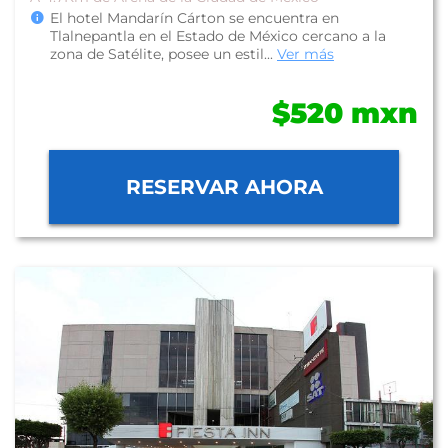
El hotel Mandarín Cárton se encuentra en
Tlalnepantla en el Estado de México cercano a la
zona de Satélite, posee un estil...
Ver más
$520 mxn
RESERVAR AHORA