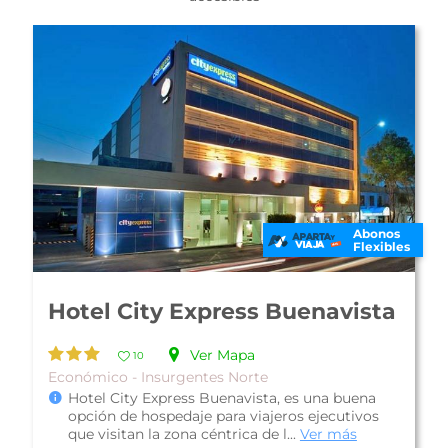
Abonos
Flexibles
Hotel Cartagena
Ver Mapa
10
Económico - Insurgentes Norte
Hotel Cartagena, es una propiedad con una
buena ubicación en la zona norte de la Ciudad
de México, ofrece fácil acceso a l...
Ver más