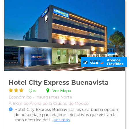
Abonos
Flexibles
Hotel City Express Buenavista
Ver Mapa
10
Económico - Insurgentes Norte
A 6Km de Arena de la Ciudad de Mexico
Hotel City Express Buenavista, es una buena opción
de hospedaje para viajeros ejecutivos que visitan la
zona céntrica de l...
Ver más