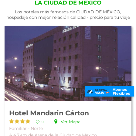
LA CIUDAD DE MEXICO
Los hoteles más famosos de CIUDAD DE MÉXICO,
hospedaje con mejor relación calidad - precio para tu viaje
Abonos
Flexibles
Hotel Mandarin Cárton
Ver Mapa
10
Familiar - Norte
A 4.7Km de Arena de la Ciudad de Mexico