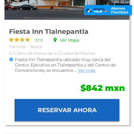
Abonos
Flexibles
Fiesta Inn Tlalnepantla
Ver Mapa
10
Familiar - Norte
A 5.3Km de Arena de la Ciudad de Mexico
Fiesta Inn Tlalnepantla ubicado muy cerca del
Centro Ejecutivo en Tlalnepantla y del Centro de
Convenciones; se encuentra ...
Ver más
$842 mxn
RESERVAR AHORA