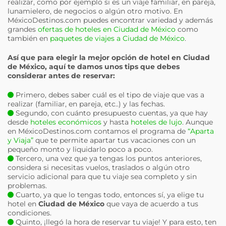
realizar, como por ejemplo si es un viaje familiar, en pareja,
lunamielero, de negocios o algún otro motivo. En
MéxicoDestinos.com puedes encontrar variedad y además
grandes
ofertas de hoteles en Ciudad de México
como
también en
paquetes de viajes a Ciudad de México
.
Así que para elegir la mejor opción de hotel en
Ciudad
de México
, aquí te damos unos tips que debes
considerar antes de reservar:
Primero, debes saber cuál es el tipo de viaje que vas a
realizar (familiar, en pareja, etc..) y las fechas.
Segundo, con cuánto presupuesto cuentas, ya que hay
desde
hoteles económicos
y hasta
hoteles de lujo
. Aunque
en MéxicoDestinos.com contamos el programa de
“Aparta
y Viaja”
que te permite apartar tus vacaciones con un
pequeño monto y liquidarlo poco a poco.
Tercero, una vez que ya tengas los puntos anteriores,
considera si necesitas vuelos, traslados o algún otro
servicio adicional para que tu viaje sea completo y sin
problemas.
Cuarto, ya que lo tengas todo, entonces sí, ya elige tu
hotel en
Ciudad de México
que vaya de acuerdo a tus
condiciones.
Quinto, ¡llegó la hora de reservar tu viaje! Y para esto, ten