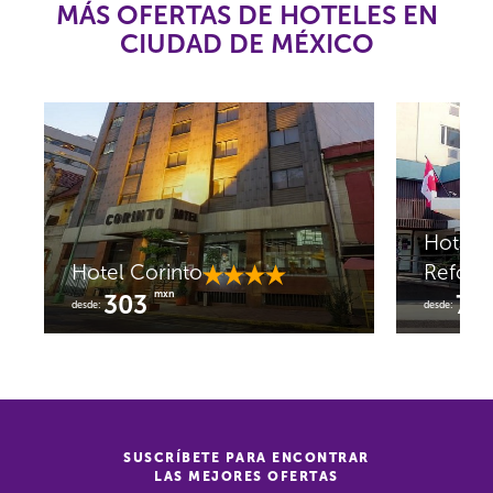
MÁS OFERTAS DE HOTELES EN
CIUDAD DE MÉXICO
Hotel 
Hotel Corinto
Refor
mxn
303
76
desde:
desde:
SUSCRÍBETE PARA ENCONTRAR
LAS MEJORES OFERTAS