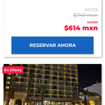
ANTES
$749 mxn
AHORA
$614 mxn
RESERVAR AHORA
En Oferta