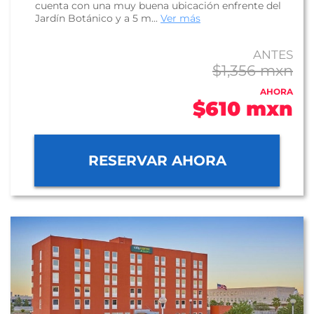
cuenta con una muy buena ubicación enfrente del
Jardín Botánico y a 5 m...
Ver más
ANTES
$1,356 mxn
AHORA
$610 mxn
RESERVAR AHORA