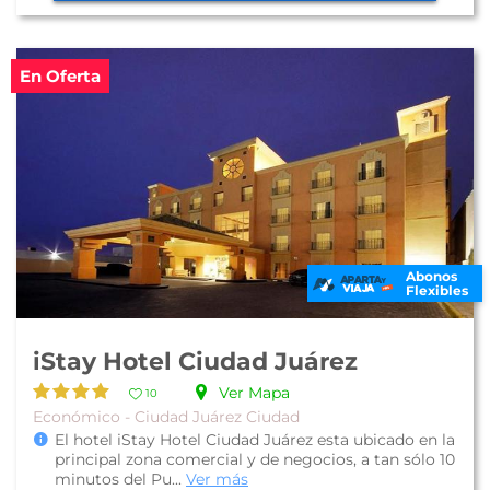
En Oferta
Abonos
Flexibles
iStay Hotel Ciudad Juárez
Ver Mapa
10
Económico - Ciudad Juárez Ciudad
El hotel iStay Hotel Ciudad Juárez esta ubicado en la
principal zona comercial y de negocios, a tan sólo 10
minutos del Pu...
Ver más