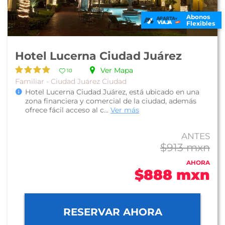
Abonos
Flexibles
Hotel Lucerna Ciudad Juárez
Ver Mapa
10
Familiar - Ciudad Juárez Ciudad
Hotel Lucerna Ciudad Juárez, está ubicado en una
zona financiera y comercial de la ciudad, además
ofrece fácil acceso al c...
Ver más
ANTES
$913 mxn
AHORA
$888 mxn
RESERVAR AHORA