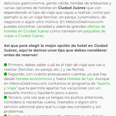
deliciosa gastronomía, gente cálida, tiendas de artesanías y
varias opciones de hoteles en
Ciudad Juárez
que van
dependiendo el tipo de viaje que vayas a realizar, como por
ejemplo si es un viaje familiar, en pareja, lunamielero, de
negocios o algún otro motivo. En MéxicoDestinos.com
puedes encontrar variedad y además grandes
ofertas de
hoteles en Ciudad Juárez
como también en
paquetes de
viajes a Ciudad Juárez
.
Así que para elegir la mejor opción de hotel en
Ciudad
Juárez
, aquí te damos unos tips que debes considerar
antes de reservar:
Primero, debes saber cuál es el tipo de viaje que vas a
realizar (familiar, en pareja, etc..) y las fechas.
Segundo, con cuánto presupuesto cuentas, ya que hay
desde
hoteles económicos
y hasta
hoteles de lujo
. Aunque
en MéxicoDestinos.com contamos el programa de
“Aparta
y Viaja”
que te permite apartar tus vacaciones con un
pequeño monto y liquidarlo poco a poco.
Tercero, una vez que ya tengas los puntos anteriores,
considera si necesitas vuelos, traslados o algún otro
servicio adicional para que tu viaje sea completo y sin
problemas.