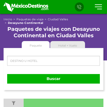
Inicio
Paquetes de viaje
Ciudad Valles
Desayuno Continental
Paquetes de viajes con Desayuno
Continental en Ciudad Valles
Paquete
Hotel + Vuelo
Buscar