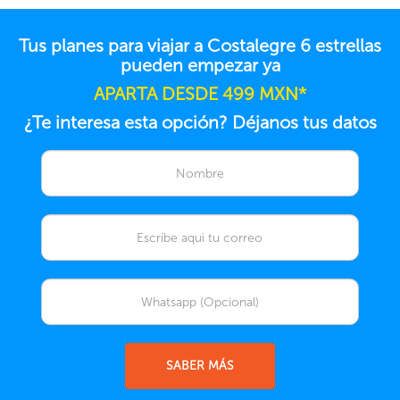
Tus planes para viajar a Costalegre 6 estrellas
pueden empezar ya
APARTA DESDE 499 MXN*
¿Te interesa esta opción? Déjanos tus datos
SABER MÁS