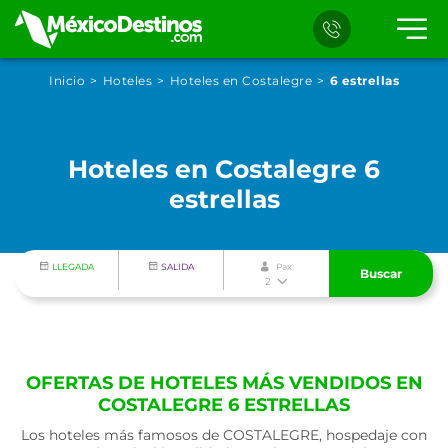
Inicio
Hoteles
Hoteles en Costalegre
6 estrellas
Hoteles en Costalegre 6
estrellas
LLEGADA
SALIDA
Pax
Buscar
2
OFERTAS DE HOTELES MÁS VENDIDOS EN
COSTALEGRE 6 ESTRELLAS
Los hoteles más famosos de COSTALEGRE, hospedaje con