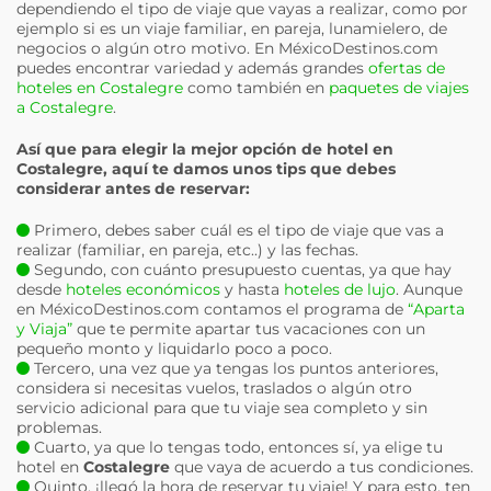
dependiendo el tipo de viaje que vayas a realizar, como por
ejemplo si es un viaje familiar, en pareja, lunamielero, de
negocios o algún otro motivo. En MéxicoDestinos.com
puedes encontrar variedad y además grandes
ofertas de
hoteles en Costalegre
como también en
paquetes de viajes
a Costalegre
.
Así que para elegir la mejor opción de hotel en
Costalegre
, aquí te damos unos tips que debes
considerar antes de reservar:
Primero, debes saber cuál es el tipo de viaje que vas a
realizar (familiar, en pareja, etc..) y las fechas.
Segundo, con cuánto presupuesto cuentas, ya que hay
desde
hoteles económicos
y hasta
hoteles de lujo
. Aunque
en MéxicoDestinos.com contamos el programa de
“Aparta
y Viaja”
que te permite apartar tus vacaciones con un
pequeño monto y liquidarlo poco a poco.
Tercero, una vez que ya tengas los puntos anteriores,
considera si necesitas vuelos, traslados o algún otro
servicio adicional para que tu viaje sea completo y sin
problemas.
Cuarto, ya que lo tengas todo, entonces sí, ya elige tu
hotel en
Costalegre
que vaya de acuerdo a tus condiciones.
Quinto, ¡llegó la hora de reservar tu viaje! Y para esto, ten